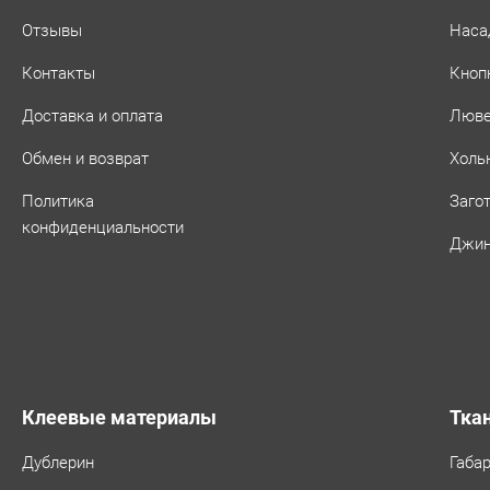
Отзывы
Наса
Контакты
Кноп
Доставка и оплата
Люв
Обмен и возврат
Холь
Политика
Заго
конфиденциальности
Джин
Клеевые материалы
Тка
Дублерин
Габа