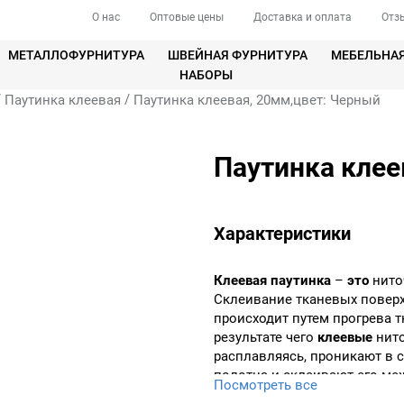
О нас
Оптовые цены
Доставка и оплата
Отз
МЕТАЛЛОФУРНИТУРА
ШВЕЙНАЯ ФУРНИТУРА
МЕБЕЛЬНА
НАБОРЫ
/
/
Паутинка клеевая
Паутинка клеевая, 20мм,цвет: Черный
Паутинка клее
Характеристики
Клеевая
паутинка
–
это
нито
Склеивание тканевых повер
происходит путем прогрева т
результате чего
клеевые
нито
расплавляясь, проникают в с
полотна и склеивают его ме
Посмотреть все