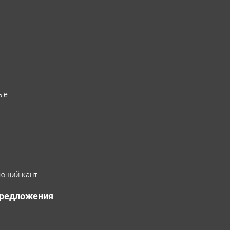
ые
ющий кант
предложения