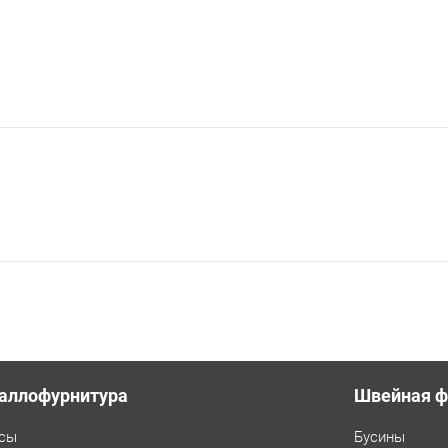
аллофурнитура
Швейная ф
сы
Бусины