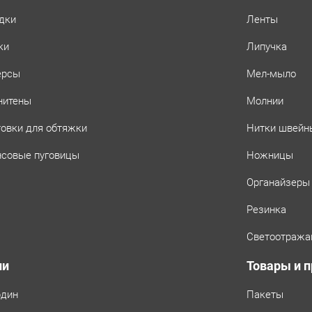
дки
Ленты
ки
Липучка
ерсы
Мел-мыло
нитены
Молнии
товки для обтяжки
Нитки швейн
совые пуговицы
Ножницы
Органайзеры
Резинка
Светоотража
ни
Товары и 
рдин
Пакеты