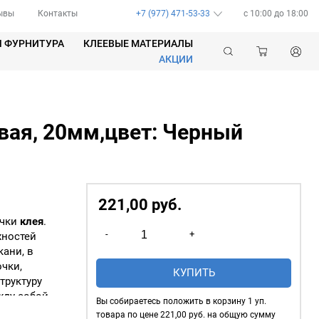
ывы
Контакты
+7 (977) 471-53-33
c 10:00 до 18:00
Я ФУРНИТУРА
КЛЕЕВЫЕ МАТЕРИАЛЫ
АКЦИИ
вая, 20мм,цвет: Черный
221,00
р
уб.
чки
клея
.
Количество
-
+
хностей
товара
кани, в
Паутинка
чки,
КУПИТЬ
клеевая,
труктуру
20мм,цвет:
жду собой.
Вы собираетесь положить в корзину
1
уп.
Черный
товара по цене
221,00
руб. на общую сумму