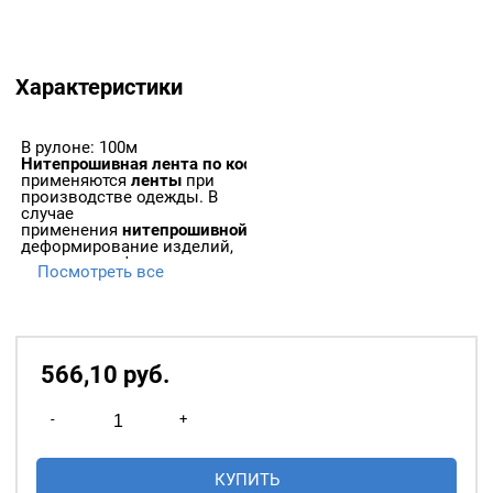
Характеристики
В рулоне: 100м
Нитепрошивная
лента
по
косой
—
применяются
ленты
при
производстве одежды. В
случае
применения
нитепрошивной
ленты
исключается
деформирование изделий,
сохраняется форма
Посмотреть все
пошитых изделий при
носке, после стирки и
обработки химическими
веществами.
566,10
р
уб.
Количество
-
+
товара
Лента
КУПИТЬ
клеевая