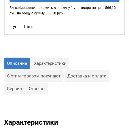
нитепрошивная,
Вы собираетесь положить в корзину
1
уп. товара по цене
566,10
по
руб. на общую сумму
566,10
руб.
косой
15мм,
1 уп. = 1 шт.
цвет:
Белый
Описание
Характеристики
С этим товаром покупают
Доставка и оплата
Сервис
Отзывы
Характеристики