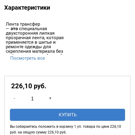
Характеристики
Лента трансфер
—
это
специальная
двухсторонняя липкая
прозрачная лента, которая
применяется в шитье и
ремонте одежды для
скрепления материала без
смётывания ручной иглой.
Посмотреть все
226,10
р
уб.
Количество
-
+
товара
Трансфер-
КУПИТЬ
лента
18мм,
Вы собираетесь положить в корзину
1
уп. товара по цене
226,10
в
руб. на общую сумму
226,10
руб.