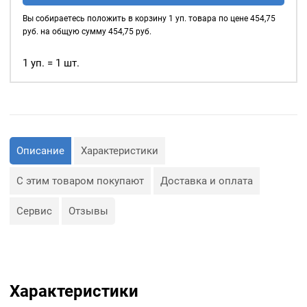
аккуратным.
нитепрошивная
Вы собираетесь положить в корзину
1
уп. товара по цене
454,75
10мм,
руб. на общую сумму
454,75
руб.
2. Укрепляет швы и
цвет:
подгибы, повышает
Белый
1 уп. = 1 шт.
безопасность изделия.
3. Придает изделию
отличный вид.
4. Скрывает возможные
неровности и дефекты
Описание
Характеристики
шва.
С этим товаром покупают
Доставка и оплата
5. Не дает ткани
растягиваться и осыпаться.
Сервис
Отзывы
Характеристики