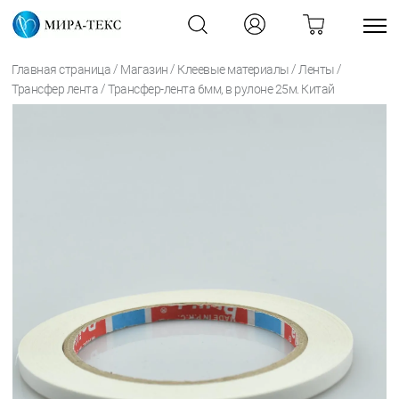
/
/
/
/
Главная страница
Магазин
Клеевые материалы
Ленты
/
Трансфер лента
Трансфер-лента 6мм, в рулоне 25м. Китай