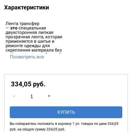
Характеристики
Лента трансфер
—
это
специальная
двухсторонняя липкая
прозрачная лента, которая
применяется в шитье и
ремонте одежды для
скрепления материала без
смётывания ручной иглой.
Посмотреть все
334,05
р
уб.
Количество
-
+
товара
Трансфер-
КУПИТЬ
лента
6мм,
Вы собираетесь положить в корзину
1
уп. товара по цене
334,05
в
руб. на общую сумму
334,05
руб.