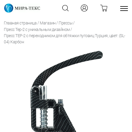
/
/
/
Главная страница
Магазин
Прессы
/
Пресс Tep-2 с уникальным дизайном
Пресс TEP-2 с переходником для обтяжки пуговиц Турция, цвет: (SL-
04) Карбон