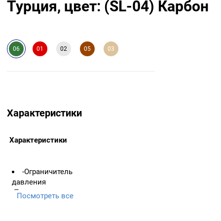
Турция, цвет: (SL-04) Карбон
06
01
02
05
03
Характеристики
Характеристики
-Ограничитель
давления
-Прорезиненая ручка
Посмотреть все
-Отцентрован при помощи
лазерного оборудования