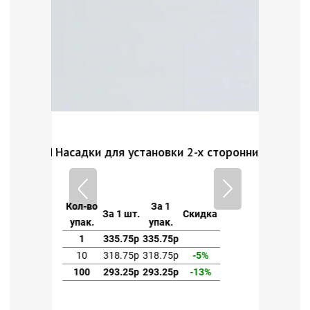
брак
иц №18-11мм
Насадки для установки 2-х сторонних хольни
Насадк
Кол-во
За 1
Кол-в
За 1 шт.
Скидка
упак.
упак.
упак.
1
335.75р
335.75р
1
10
318.75р
318.75р
-5%
10
100
293.25р
293.25р
-13%
100