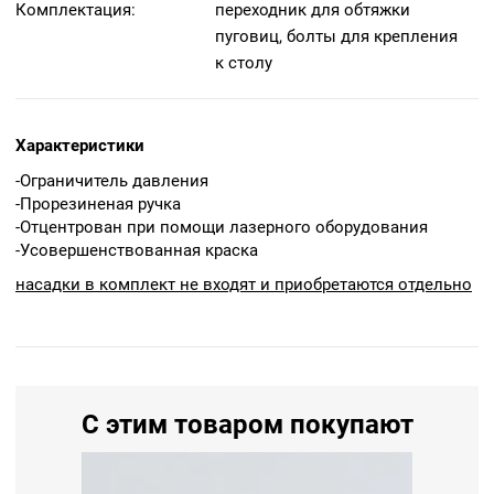
Комплектация:
переходник для обтяжки
пуговиц, болты для крепления
к столу
Характеристики
-Ограничитель давления
-Прорезиненая ручка
-Отцентрован при помощи лазерного оборудования
-Усовершенствованная краска
насадки в комплект не входят и приобретаются отдельно
Производительность
Обтяжка пуговиц тканью 500 шт/час Кнопки, люверсы и
др. фурнитура 1000-2000 шт/час
Совместимость
С этим товаром покупают
ПРЕСС 100 % совместим со всеми насадками на нашем
сайте 95% с резьбой 1/4 дюйма( ближе к рос. резьбе М6)
Пресс полностью отцентрован и поверен на заводской