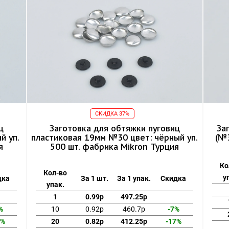
СКИДКА 37%
ц
Заготовка для обтяжки пуговиц
За
й уп.
пластиковая 19мм №30 цвет: чёрный уп.
(№3
я
500 шт. фабрика Mikron Турция
Ко
Кол-во
у
дка
За 1 шт.
За 1 упак.
Скидка
упак.
1
0.99р
497.25р
%
10
0.92р
460.7р
-7%
7%
20
0.82р
412.25р
-17%