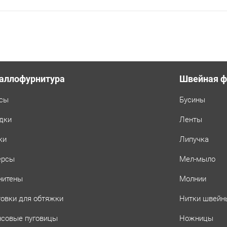
аллофурнитура
Швейная ф
сы
Бусины
дки
Ленты
ки
Липучка
ерсы
Мел-мыло
нитены
Молнии
товки для обтяжки
Нитки швейн
совые пуговицы
Ножницы