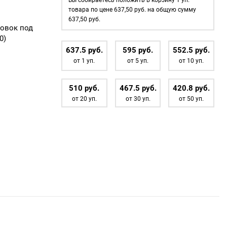
пуговиц
товара по цене
637,50
руб. на общую сумму
№30-
637,50
руб.
товок под
19мм
0)
637.5
р
уб.
595
р
уб.
552.5
р
уб.
от 1 уп.
от 5 уп.
от 10 уп.
510
р
уб.
467.5
р
уб.
420.8
р
уб.
от 20 уп.
от 30 уп.
от 50 уп.