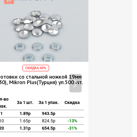
СКИДКА 43%
СКИ
готовки со стальной ножкой 19мм
Заготовка дл
0), Mikron Plus(Турция) уп.500 шт.
пластиковая 19м
500 шт. фабр
л-во
За 1 шт.
За 1 упак.
Скидка
Кол-во
пак.
За 1 шт
упак.
1
1.89р
943.5р
1
0.99р
10
1.65р
824.5р
-13%
10
0.92р
20
1.31р
654.5р
-31%
20
0.82р