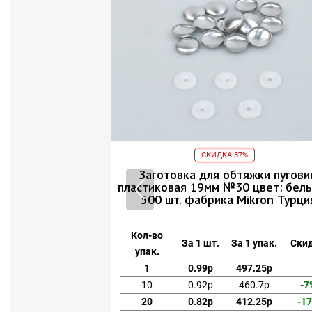
3%
СКИДКА 37%
ной ножкой 19мм
Заготовка для обтяжки пугови
урция) уп.500 шт.
пластиковая 19мм №30 цвет: белы
500 шт. фабрика Mikron Турци
а 1 упак.
Скидка
Кол-во
За 1 шт.
За 1 упак.
Ски
упак.
943.5р
1
0.99р
497.25р
824.5р
-13%
10
0.92р
460.7р
-7
654.5р
-31%
20
0.82р
412.25р
-1