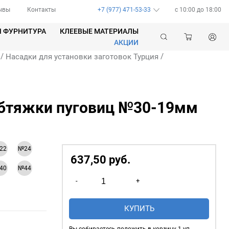
ывы
Контакты
+7 (977) 471-53-33
c 10:00 до 18:00
Я ФУРНИТУРА
КЛЕЕВЫЕ МАТЕРИАЛЫ
АКЦИИ
/
/
Насадки для установки заготовок Турция
обтяжки пуговиц №30-19мм
22
№24
637,50
р
уб.
40
№44
Количество
-
+
товара
Насадка
КУПИТЬ
для
обтяжки
Вы собираетесь положить в корзину
1
уп.