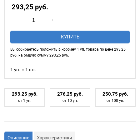
293,25
р
уб.
Количество
-
+
товара
Насадки
КУПИТЬ
для
установки
Вы собираетесь положить в корзину
1
уп. товара по цене
293,25
2-
руб. на общую сумму
293,25
руб.
х
сторонних
1 уп. = 1 шт.
хольнитенов
-
4*4мм
293.25
р
уб.
276.25
р
уб.
250.75
р
уб.
от 1 уп.
от 10 уп.
от 100 уп.
Описание
Характеристики