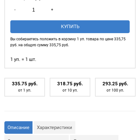
Количество
-
+
товара
Насадки
КУПИТЬ
для
установки
Вы собираетесь положить в корзину
1
уп. товара по цене
335,75
хольнитенов
руб. на общую сумму
335,75
руб.
-
12*12мм
1 уп. = 1 шт.
335.75
р
уб.
318.75
р
уб.
293.25
р
уб.
от 1 уп.
от 10 уп.
от 100 уп.
Описание
Характеристики