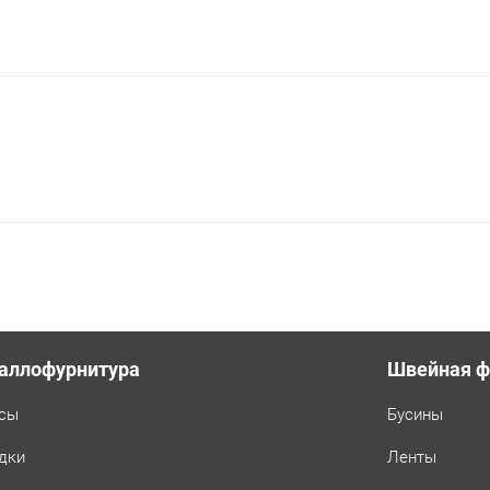
аллофурнитура
Швейная ф
сы
Бусины
дки
Ленты