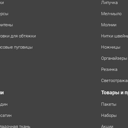
ки
Липучка
ерсы
Мел-мыло
нитены
Молнии
товки для обтяжки
Нитки швейн
совые пуговицы
Ножницы
Органайзеры
Резинка
Светоотража
ни
Товары и 
рдин
Пакеты
-сатин
Наборы
ладочная ткань
Акции