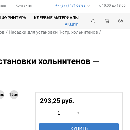
ывы
Контакты
+7 (977) 471-53-33
c 10:00 до 18:00
Я ФУРНИТУРА
КЛЕЕВЫЕ МАТЕРИАЛЫ
АКЦИИ
/
/
ов
Насадки для установки 1-стр. хольнитенов
становки хольнитенов —
2мм
15мм
293,25
р
уб.
Количество
-
+
товара
Насадки
КУПИТЬ