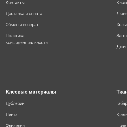
Контакты
Кноп
Доставка и оплата
Люв
Обмен и возврат
Холь
Политика
Заго
конфиденциальности
Джин
Клеевые материалы
Тка
Дублерин
Габа
Лента
Креп
Флизелин
Подк