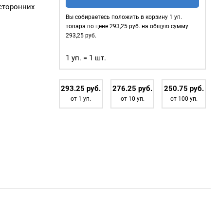
для
сторонних
установки
Вы собираетесь положить в корзину
1
уп.
хольнитенов
товара по цене
293,25
руб. на общую сумму
-
293,25
руб.
7*7мм
1 уп. = 1 шт.
293.25
р
уб.
276.25
р
уб.
250.75
р
уб.
от 1 уп.
от 10 уп.
от 100 уп.