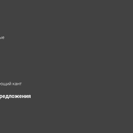
ые
ющий кант
предложения