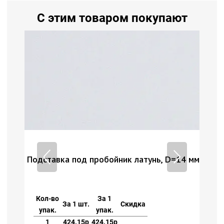
С этим товаром покупают
14 мм
Подставка под пробойник латунь, D=14 мм
Под
Кол-во
За 1
Ко
За 1 шт.
Скидка
упак.
упак.
у
1
424.15р
424.15р