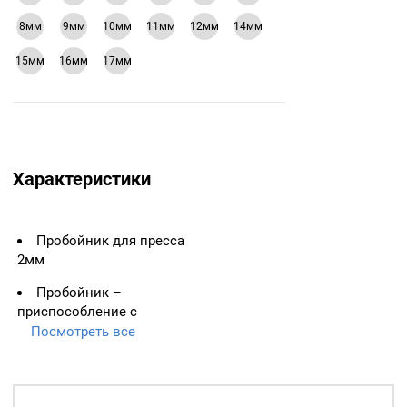
8мм
9мм
10мм
11мм
12мм
14мм
15мм
16мм
17мм
Характеристики
Пробойник для пресса
2мм
Пробойник –
приспособление с
помощью которого можно
Посмотреть все
сделать ровное и
аккуратное отверстие в
ткани, коже .
Вкручивается в верхнюю