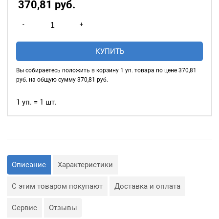
370,81
р
уб.
часть пресса.
Количество
-
+
Дополнительно
товара
приобретается подставка
Пробойник
под пробойник (которая
КУПИТЬ
для
вставляется в нижнюю
пресса
часть пресса)
Вы собираетесь положить в корзину
1
уп. товара по цене
370,81
2мм
руб. на общую сумму
370,81
руб.
1 уп. = 1 шт.
Описание
Характеристики
С этим товаром покупают
Доставка и оплата
Сервис
Отзывы