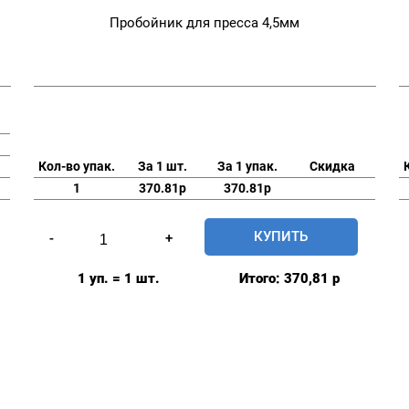
Пробойник для пресса 4,5мм
Кол-во упак.
За 1 шт.
За 1 упак.
Скидка
1
370.81р
370.81р
Количество
КУПИТЬ
-
+
товара
Пробойник
1 уп. = 1 шт.
Итого:
370,81
р
для
пресса
4,5мм