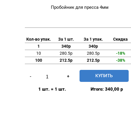
Пробойник для пресса 4мм
Кол-во упак.
За 1 шт.
За 1 упак.
Скидка
1
340р
340р
10
280.5р
280.5р
-18%
100
212.5р
212.5р
-38%
Количество
КУПИТЬ
-
+
товара
Пробойник
1 шт. = 1 шт.
Итого:
340,00
р
для
пресса
4мм