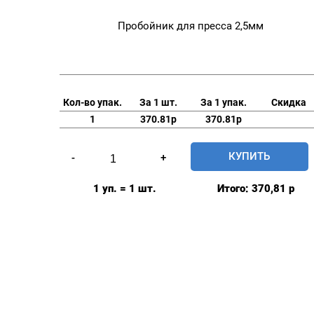
Пробойник для пресса 2,5мм
Кол-во упак.
За 1 шт.
За 1 упак.
Скидка
1
370.81р
370.81р
Количество
КУПИТЬ
-
+
товара
Пробойник
1 уп. = 1 шт.
Итого:
370,81
р
для
пресса
2,5мм