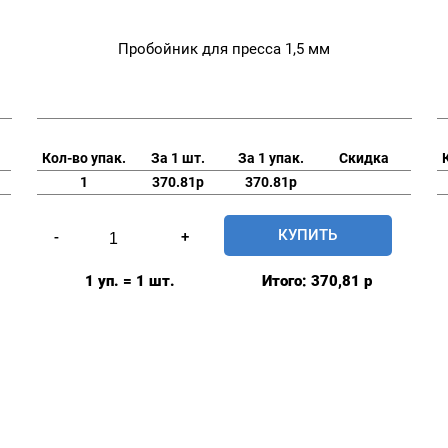
Пробойник для пресса 1,5 мм
Кол-во упак.
За 1 шт.
За 1 упак.
Скидка
1
370.81р
370.81р
Количество
КУПИТЬ
-
+
товара
Пробойник
1 уп. = 1 шт.
Итого:
370,81
р
для
пресса
1,5
мм