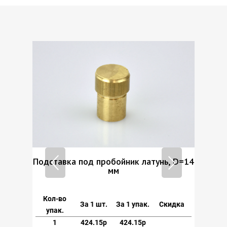
ь, D=14
Подставка под пробойник латунь, D=14
мм
Кол-во
кидка
За 1 шт.
За 1 упак.
Скидка
упак.
1
424.15р
424.15р