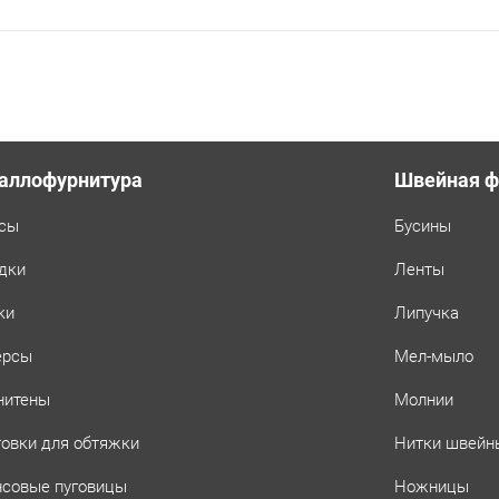
аллофурнитура
Швейная ф
сы
Бусины
дки
Ленты
ки
Липучка
ерсы
Мел-мыло
нитены
Молнии
товки для обтяжки
Нитки швейн
совые пуговицы
Ножницы