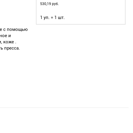
530,19
руб.
1 уп. = 1 шт.
ие с помощью
ное и
, коже .
ь пресса.
я подставка
вляется в