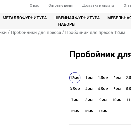
О нас
Оптовые цены
Доставка и оплата
Отз
МЕТАЛЛОФУРНИТУРА
ШВЕЙНАЯ ФУРНИТУРА
МЕБЕЛЬНА
НАБОРЫ
/
/
ики
Пробойники для пресса
Пробойник для пресса 12мм
Пробойник дл
12мм
1мм
1.5мм
2мм
2.
3.5мм
4мм
4.5мм
5мм
5.
7мм
8мм
9мм
10мм
1
15мм
16мм
17мм