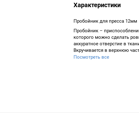
Характеристики
Пробойник для пресса 12мм
Пробойник – приспособлен
которого можно сделать ров
аккуратное отверстие в ткани
Вкручивается в верхнюю част
Посмотреть все
Дополнительно приобретаетс
под пробойник (которая вста
нижнюю часть пресса)