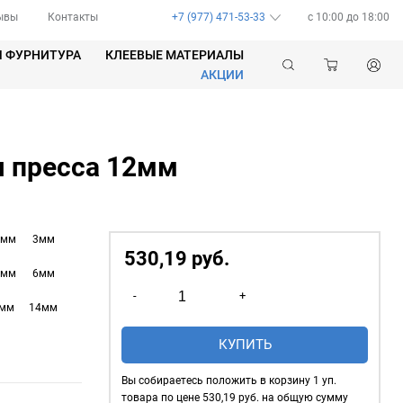
ывы
Контакты
+7 (977) 471-53-33
c 10:00 до 18:00
Я ФУРНИТУРА
КЛЕЕВЫЕ МАТЕРИАЛЫ
АКЦИИ
я пресса 12мм
5мм
3мм
530,19
р
уб.
5мм
6мм
Количество
-
+
товара
1мм
14мм
Пробойник
КУПИТЬ
для
пресса
Вы собираетесь положить в корзину
1
уп.
12мм
товара по цене
530,19
руб. на общую сумму