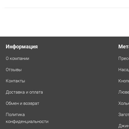
Информация
Мет
О компании
Прес
Отзывы
Наса
Контакты
Кноп
Доставка и оплата
Люв
Обмен и возврат
Холь
Политика
Заго
конфиденциальности
Джин