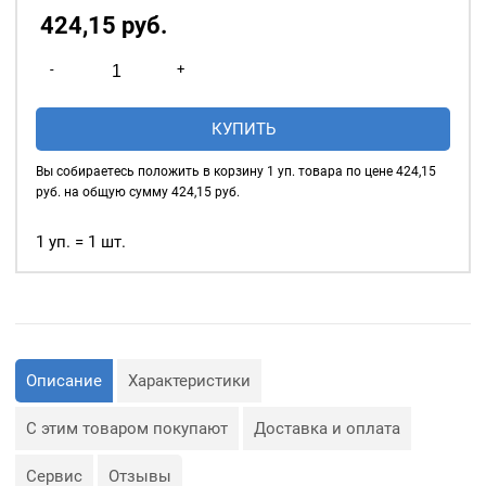
424,15
р
уб.
Количество
-
+
товара
Подставка
КУПИТЬ
под
пробойник
Вы собираетесь положить в корзину
1
уп. товара по цене
424,15
латунь,
руб. на общую сумму
424,15
руб.
D=14
мм
1 уп. = 1 шт.
Описание
Характеристики
С этим товаром покупают
Доставка и оплата
Сервис
Отзывы