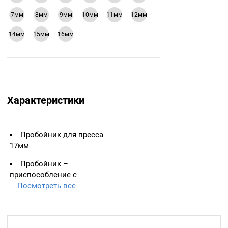
7мм
8мм
9мм
10мм
11мм
12мм
14мм
15мм
16мм
Характеристики
Пробойник для пресса
17мм
Пробойник –
приспособление с
помощью которого можно
Посмотреть все
сделать ровное и
аккуратное отверстие в
ткани, коже .
Вкручивается в верхнюю