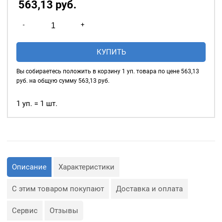
563,13
р
уб.
часть пресса.
Количество
-
+
Дополнительно
товара
приобретается подставка
Пробойник
под пробойник (которая
КУПИТЬ
для
вставляется в нижнюю
пресса
часть пресса)
Вы собираетесь положить в корзину
1
уп. товара по цене
563,13
17мм
руб. на общую сумму
563,13
руб.
1 уп. = 1 шт.
Описание
Характеристики
С этим товаром покупают
Доставка и оплата
Сервис
Отзывы