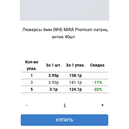
Люверсы 6мм (№4) MIRÁ Premium латунь,
антик 40шт.
Кол-во
За 1 шт.
За 1 упак.
Скидка
упак.
1
3.95р
158.1р
3
3.53р
141.1р
-11%
5
3.1р
124.1р
-22%
Количество
-
+
товара
Люверсы
КУПИТЬ
6мм