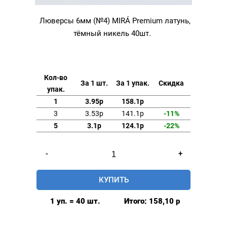
Люверсы 6мм (№4) MIRÁ Premium латунь,
тёмный никель 40шт.
Кол-во
За 1 шт.
За 1 упак.
Скидка
упак.
1
3.95р
158.1р
3
3.53р
141.1р
-11%
5
3.1р
124.1р
-22%
Количество
-
+
товара
Люверсы
КУПИТЬ
6мм
(№4)
1 уп. = 40 шт.
Итого:
158,10
р
MIRÁ
Premium