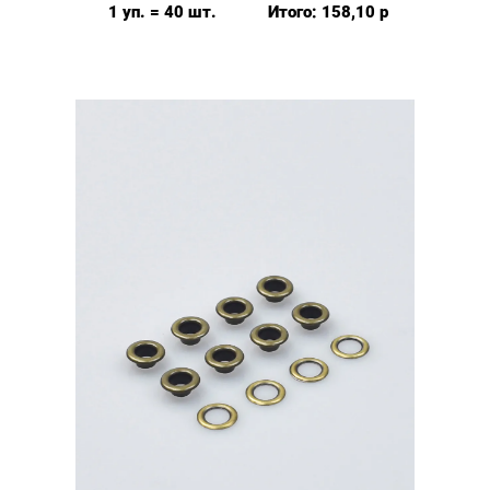
(№4)
1 уп. = 40 шт.
Итого:
158,10
р
MIRÁ
Premium
латунь,
антик
40шт.