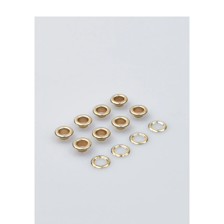
латунь,
тёмный
никель
500шт.