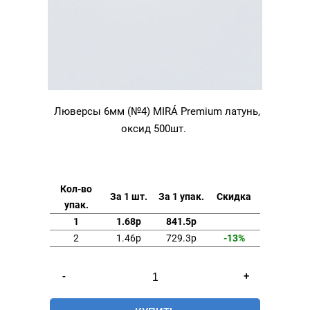
Люверсы 6мм (№4) MIRÁ Premium латунь,
оксид 500шт.
Кол-во
За 1 шт.
За 1 упак.
Скидка
упак.
1
1.68р
841.5р
2
1.46р
729.3р
-13%
Количество
-
+
товара
Люверсы