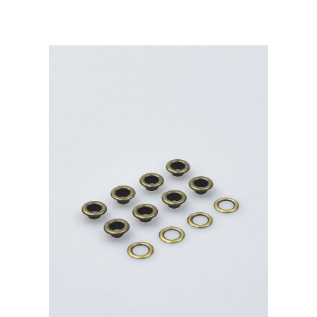
Premium
латунь,
золото
500шт.