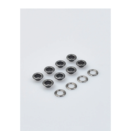
латунь,
тёмный
никель
40шт.