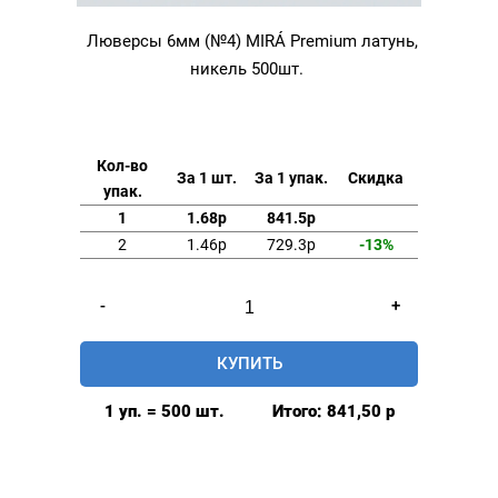
Люверсы 6мм (№4) MIRÁ Premium латунь,
никель 500шт.
Кол-во
За 1 шт.
За 1 упак.
Скидка
упак.
1
1.68р
841.5р
2
1.46р
729.3р
-13%
Количество
-
+
товара
Люверсы
КУПИТЬ
6мм
(№4)
1 уп. = 500 шт.
Итого:
841,50
р
MIRÁ
Premium
латунь,