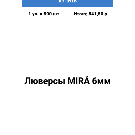
КУПИТЬ
6мм
(№4)
1 уп. = 500 шт.
Итого:
841,50
р
MIRÁ
Premium
латунь,
оксид
500шт.
Люверсы MIRÁ 6мм