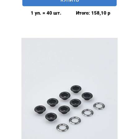
6мм
(№4)
1 уп. = 40 шт.
Итого:
158,10
р
MIRÁ
Premium
латунь,
оксид
40шт.