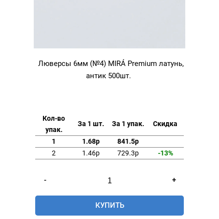
Люверсы 6мм (№4) MIRÁ Premium латунь,
антик 500шт.
Кол-во
За 1 шт.
За 1 упак.
Скидка
упак.
1
1.68р
841.5р
2
1.46р
729.3р
-13%
Количество
-
+
товара
Люверсы
КУПИТЬ
6мм