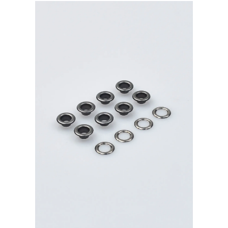
никель
500шт.