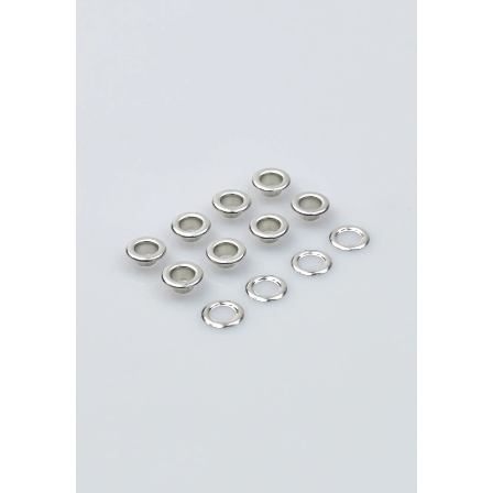
никель
40шт.