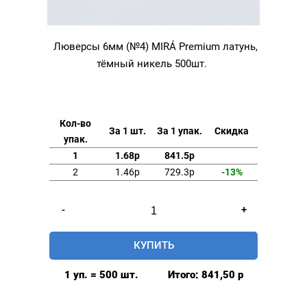
Люверсы 6мм (№4) MIRÁ Premium латунь,
тёмный никель 500шт.
Кол-во
За 1 шт.
За 1 упак.
Скидка
упак.
1
1.68р
841.5р
2
1.46р
729.3р
-13%
Количество
-
+
товара
Люверсы
КУПИТЬ
6мм
(№4)
1 уп. = 500 шт.
Итого:
841,50
р
MIRÁ
Premium