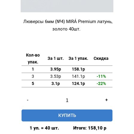
Люверсы 6мм (№4) MIRÁ Premium латунь,
золото 40шт.
Кол-во
За 1 шт.
За 1 упак.
Скидка
упак.
1
3.95р
158.1р
3
3.53р
141.1р
-11%
5
3.1р
124.1р
-22%
Количество
-
+
товара
Люверсы
КУПИТЬ
6мм
(№4)
1 уп. = 40 шт.
Итого:
158,10
р
MIRÁ