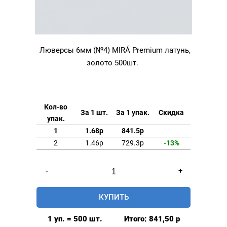
Люверсы 6мм (№4) MIRÁ Premium латунь,
золото 500шт.
Кол-во
За 1 шт.
За 1 упак.
Скидка
упак.
1
1.68р
841.5р
2
1.46р
729.3р
-13%
Количество
-
+
товара
Люверсы
КУПИТЬ
6мм
(№4)
1 уп. = 500 шт.
Итого:
841,50
р
MIRÁ