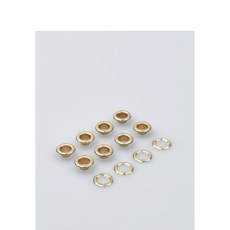
Premium
латунь,
золото
40шт.