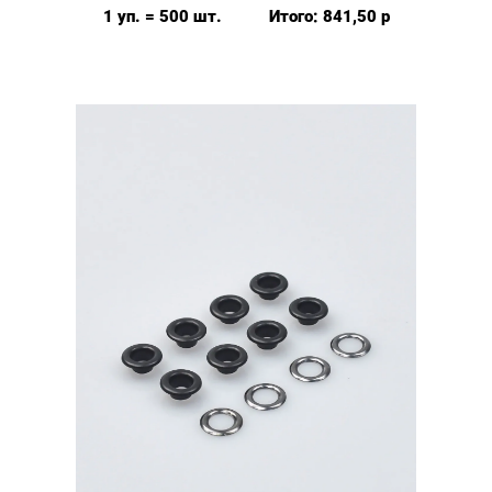
(№4)
1 уп. = 500 шт.
Итого:
841,50
р
MIRÁ
Premium
латунь,
антик
500шт.