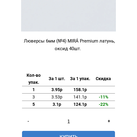
Люверсы 6мм (№4) MIRÁ Premium латунь,
оксид 40шт.
Кол-во
За 1 шт.
За 1 упак.
Скидка
упак.
1
3.95р
158.1р
3
3.53р
141.1р
-11%
5
3.1р
124.1р
-22%
Количество
-
+
товара
Люверсы
КУПИТЬ