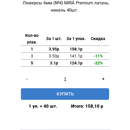
Люверсы 6мм (№4) MIRÁ Premium латунь,
никель 40шт.
Кол-во
За 1 шт.
За 1 упак.
Скидка
упак.
1
3.95р
158.1р
3
3.53р
141.1р
-11%
5
3.1р
124.1р
-22%
Количество
-
+
товара
Люверсы
КУПИТЬ
6мм
(№4)
1 уп. = 40 шт.
Итого:
158,10
р
MIRÁ
Premium
латунь,