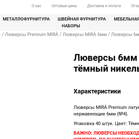
О нас
Оптовые цены
Доставка и оплата
Отз
МЕТАЛЛОФУРНИТУРА
ШВЕЙНАЯ ФУРНИТУРА
МЕБЕЛЬНА
НАБОРЫ
/
/
/
ы
Люверсы Premium MIRÁ
Люверсы MIRÁ 6мм
Люверсы 6мм
Люверсы 6мм 
тёмный никел
Характеристики
Люверсы MIRÁ Premium лату
нержавеющие 6мм (№4).
Упаковка 40 штук. Цвет: Тём
ВАЖНО:
ЛЮВЕРСЫ НЕОБХО