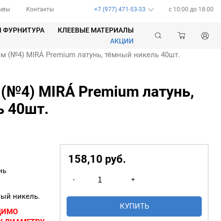
ывы
Контакты
+7 (977) 471-53-33
c 10:00 до 18:00
Я ФУРНИТУРА
КЛЕЕВЫЕ МАТЕРИАЛЫ
АКЦИИ
 (№4) MIRÁ Premium латунь, тёмный никель 40шт.
(№4) MIRÁ Premium латунь,
ь 40шт.
158,10
р
уб.
нь
Количество
-
+
товара
ный никель.
Люверсы
КУПИТЬ
6мм
ДИМО