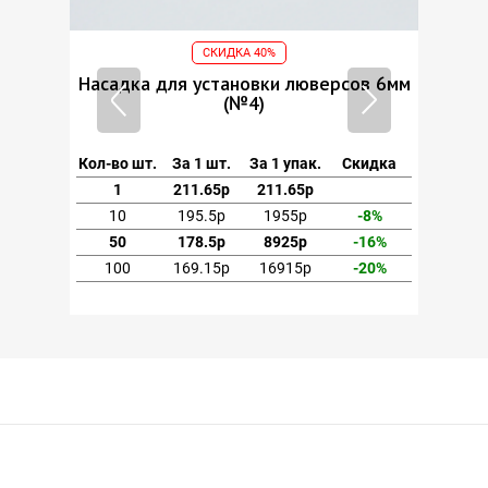
А 40%
СКИДКА 40%
новки люверсов 6мм
Насадка для установки люверсов
№4)
(№4)
За 1 упак.
Скидка
Кол-во шт.
За 1 шт.
За 1 упак.
Ски
211.65р
1
211.65р
211.65р
1955р
-8%
10
195.5р
1955р
-
8925р
-16%
50
178.5р
8925р
-1
16915р
-20%
100
169.15р
16915р
-2