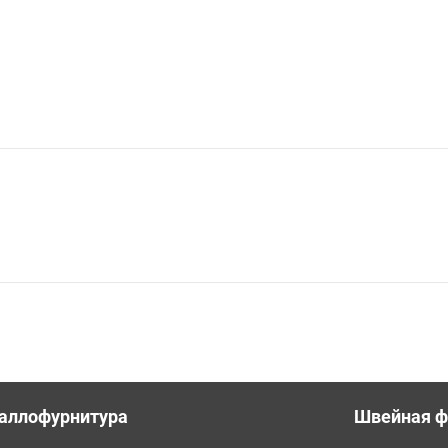
аллофурнитура
Швейная ф