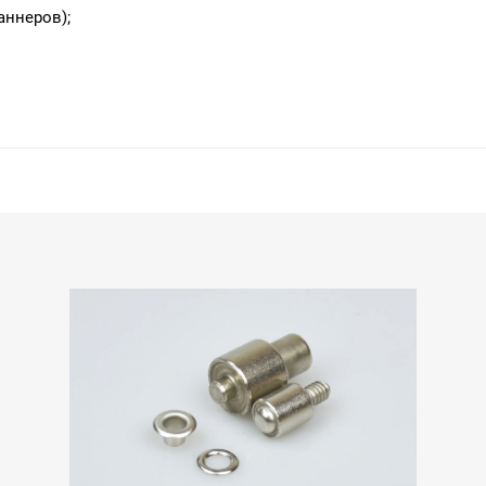
аннеров);