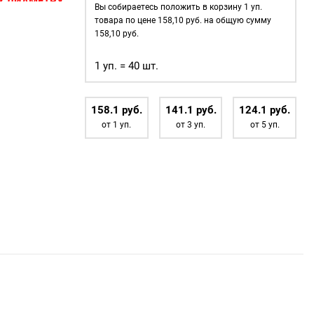
(№4)
 ДИАМЕТРУ.
Вы собираетесь положить в корзину
1
уп.
MIRÁ
товара по цене
158,10
руб. на общую сумму
сов
—
Premium
158,10
руб.
 в которые
латунь,
 тесьма, тросы
1 уп. = 40 шт.
тёмный
ользуются для
никель
40шт.
 очень
158.1
р
уб.
141.1
р
уб.
124.1
р
уб.
от 1 уп.
от 3 уп.
от 5 уп.
жды;
объектов
);
ого
афия.