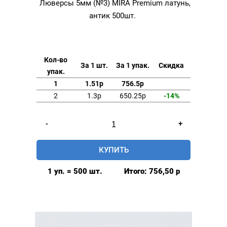
Люверсы 5мм (№3) MIRÁ Premium латунь,
антик 500шт.
Кол-во
За 1 шт.
За 1 упак.
Скидка
упак.
1
1.51р
756.5р
2
1.3р
650.25р
-14%
Количество
-
+
товара
Люверсы
КУПИТЬ
5мм
(№3)
1 уп. = 500 шт.
Итого:
756,50
р
MIRÁ
Premium
латунь,
антик