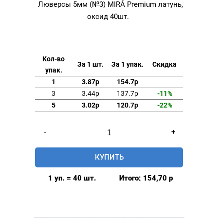
Люверсы 5мм (№3) MIRÁ Premium латунь,
оксид 40шт.
Кол-во
За 1 шт.
За 1 упак.
Скидка
упак.
1
3.87р
154.7р
3
3.44р
137.7р
-11%
5
3.02р
120.7р
-22%
Количество
-
+
товара
Люверсы
КУПИТЬ
5мм
(№3)
1 уп. = 40 шт.
Итого:
154,70
р
MIRÁ
Premium
латунь,