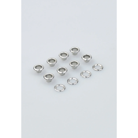
никель
40шт.