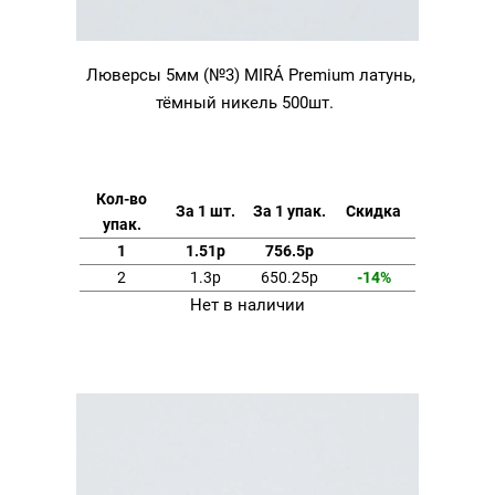
Люверсы 5мм (№3) MIRÁ Premium латунь,
тёмный никель 500шт.
Кол-во
За 1 шт.
За 1 упак.
Скидка
упак.
1
1.51р
756.5р
2
1.3р
650.25р
-14%
Нет в наличии