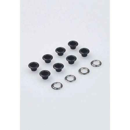
оксид
40шт.