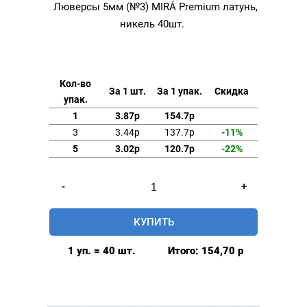
Люверсы 5мм (№3) MIRÁ Premium латунь,
никель 40шт.
Кол-во
За 1 шт.
За 1 упак.
Скидка
упак.
1
3.87р
154.7р
3
3.44р
137.7р
-11%
5
3.02р
120.7р
-22%
Количество
-
+
товара
Люверсы
КУПИТЬ
5мм
(№3)
1 уп. = 40 шт.
Итого:
154,70
р
MIRÁ
Premium
латунь,