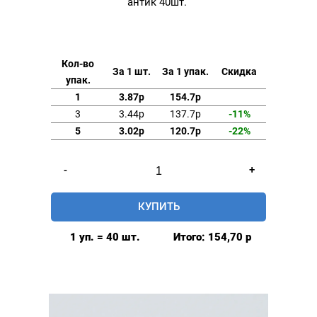
антик 40шт.
Кол-во
За 1 шт.
За 1 упак.
Скидка
упак.
1
3.87р
154.7р
3
3.44р
137.7р
-11%
5
3.02р
120.7р
-22%
Количество
-
+
товара
Люверсы
КУПИТЬ
5мм
(№3)
1 уп. = 40 шт.
Итого:
154,70
р
MIRÁ
Premium
латунь,
антик
40шт.