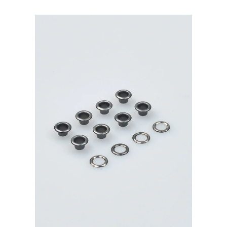
латунь,
тёмный
никель
40шт.