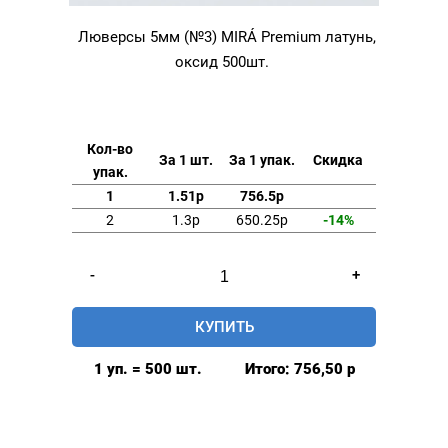
Люверсы 5мм (№3) MIRÁ Premium латунь,
оксид 500шт.
Кол-во
За 1 шт.
За 1 упак.
Скидка
упак.
1
1.51р
756.5р
2
1.3р
650.25р
-14%
Количество
-
+
товара
Люверсы
КУПИТЬ
5мм
(№3)
1 уп. = 500 шт.
Итого:
756,50
р
MIRÁ
Premium
латунь,