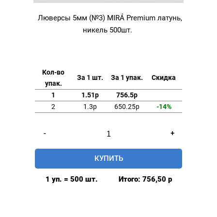
Люверсы 5мм (№3) MIRÁ Premium латунь,
никель 500шт.
Кол-во
За 1 шт.
За 1 упак.
Скидка
упак.
1
1.51р
756.5р
2
1.3р
650.25р
-14%
Количество
-
+
товара
Люверсы
КУПИТЬ
5мм
(№3)
1 уп. = 500 шт.
Итого:
756,50
р
MIRÁ
Premium
латунь,