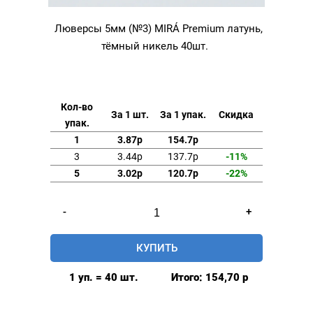
Люверсы 5мм (№3) MIRÁ Premium латунь,
тёмный никель 40шт.
Кол-во
За 1 шт.
За 1 упак.
Скидка
упак.
1
3.87р
154.7р
3
3.44р
137.7р
-11%
5
3.02р
120.7р
-22%
Количество
-
+
товара
Люверсы
КУПИТЬ
5мм
(№3)
1 уп. = 40 шт.
Итого:
154,70
р
MIRÁ
Premium