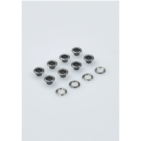
никель
500шт.