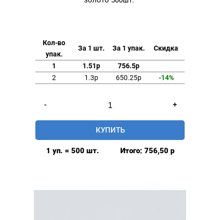
Кол-во
За 1 шт.
За 1 упак.
Скидка
упак.
1
1.51р
756.5р
2
1.3р
650.25р
-14%
Количество
-
+
товара
Люверсы
КУПИТЬ
5мм
(№3)
1 уп. = 500 шт.
Итого:
756,50
р
MIRÁ
Premium
латунь,
золото
500шт.