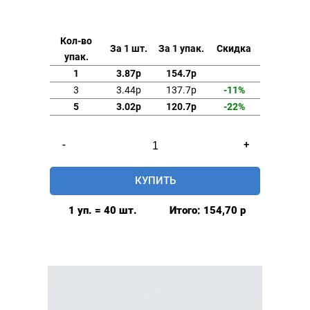
Кол-во
За 1 шт.
За 1 упак.
Скидка
упак.
1
3.87р
154.7р
3
3.44р
137.7р
-11%
5
3.02р
120.7р
-22%
Количество
-
+
товара
Люверсы
КУПИТЬ
5мм
(№3)
1 уп. = 40 шт.
Итого:
154,70
р
MIRÁ
Premium
латунь,
золото
40шт.