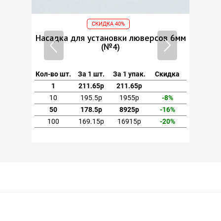
СКИДКА 40%
ов 6мм
Насадка для установки люверсов 6мм
(№4)
кидка
Кол-во шт.
За 1 шт.
За 1 упак.
Скидка
1
211.65р
211.65р
-8%
10
195.5р
1955р
-8%
-16%
50
178.5р
8925р
-16%
-20%
100
169.15р
16915р
-20%