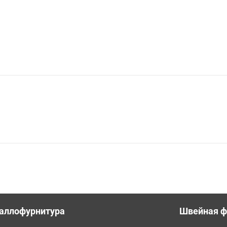
аллофурнитура
Швейная ф