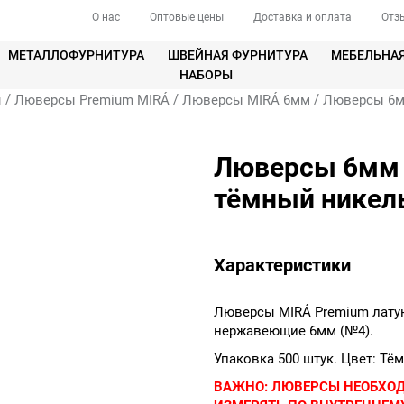
О нас
Оптовые цены
Доставка и оплата
Отз
МЕТАЛЛОФУРНИТУРА
ШВЕЙНАЯ ФУРНИТУРА
МЕБЕЛЬНА
НАБОРЫ
/
/
/
ы
Люверсы Premium MIRÁ
Люверсы MIRÁ 6мм
Люверсы 6мм
Люверсы 6мм 
тёмный никел
Характеристики
Люверсы MIRÁ Premium лату
нержавеющие 6мм (№4).
Упаковка 500 штук. Цвет: Тё
ВАЖНО:
ЛЮВЕРСЫ НЕОБХО