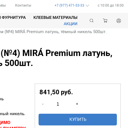
ывы
Контакты
+7 (977) 471-53-33
c 10:00 до 18:00
Я ФУРНИТУРА
КЛЕЕВЫЕ МАТЕРИАЛЫ
АКЦИИ
 (№4) MIRÁ Premium латунь, тёмный никель 500шт.
(№4) MIRÁ Premium латунь,
ь 500шт.
841,50
р
уб.
нь
Количество
-
+
товара
мный никель.
Люверсы
КУПИТЬ
6мм
ДИМО