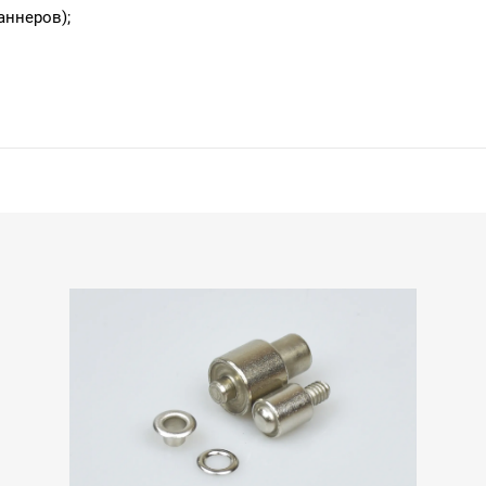
аннеров);