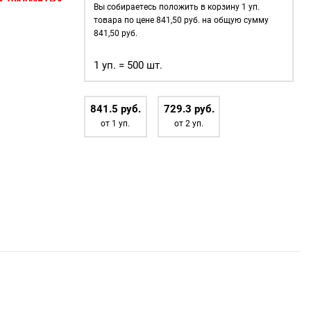
(№4)
 ДИАМЕТРУ.
Вы собираетесь положить в корзину
1
уп.
MIRÁ
товара по цене
841,50
руб. на общую сумму
сов
—
Premium
841,50
руб.
 в которые
латунь,
 тесьма, тросы
1 уп. = 500 шт.
тёмный
ользуются для
никель
500шт.
 очень
841.5
р
уб.
729.3
р
уб.
от 1 уп.
от 2 уп.
жды;
объектов
);
ого
афия.