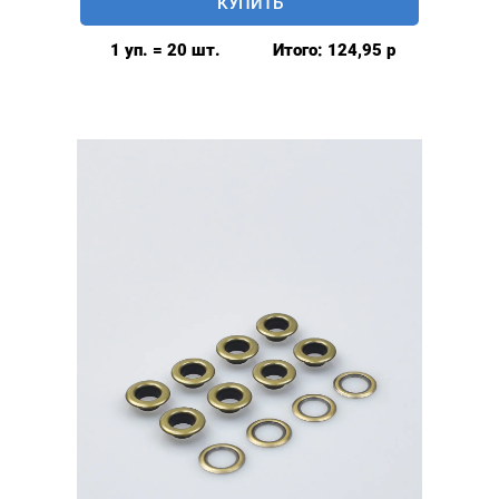
КУПИТЬ
8мм
(№5)
1 уп. = 20 шт.
Итого:
124,95
р
MIRÁ
Premium
латунь,
золото
20шт.