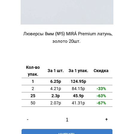
Люверсы 8мм (№5) MIRÁ Premium латунь,
золото 20шт.
Кол-во
За 1 шт.
За 1 упак.
Скидка
упак.
1
6.25р
124.95р
2
4.21р
84.15р
-33%
25
2.3р
45.9р
-63%
50
2.07р
41.31р
-67%
Количество
-
+
товара
Люверсы