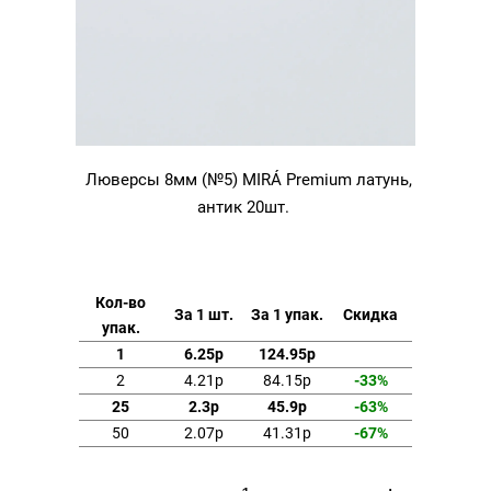
Люверсы 8мм (№5) MIRÁ Premium латунь,
антик 20шт.
Кол-во
За 1 шт.
За 1 упак.
Скидка
упак.
1
6.25р
124.95р
2
4.21р
84.15р
-33%
25
2.3р
45.9р
-63%
50
2.07р
41.31р
-67%
Количество