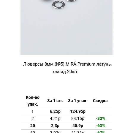
Люверсы 8мм (№5) MIRÁ Premium латунь,
оксид 20шт.
Кол-во
За 1 шт.
За 1 упак.
Скидка
упак.
1
6.25р
124.95р
2
4.21р
84.15р
-33%
25
2.3р
45.9р
-63%
50
2.07р
41.31р
-67%