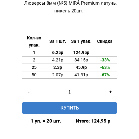
Люверсы 8мм (№5) MIRÁ Premium латунь,
никель 20шт.
Кол-во
За 1 шт.
За 1 упак.
Скидка
упак.
1
6.25р
124.95р
2
4.21р
84.15р
-33%
25
2.3р
45.9р
-63%
50
2.07р
41.31р
-67%
Количество
-
+
товара
Люверсы
КУПИТЬ
8мм
(№5)
1 уп. = 20 шт.
Итого:
124,95
р
MIRÁ
Premium