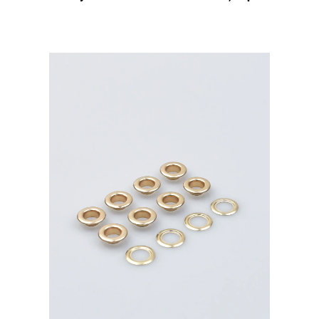
MIRÁ
Premium
латунь,
тёмный
никель
20шт.