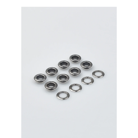
латунь,
никель
20шт.