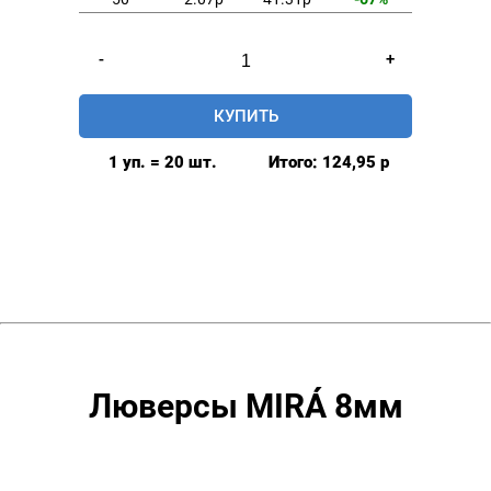
Количество
-
+
товара
Люверсы
КУПИТЬ
8мм
(№5)
1 уп. = 20 шт.
Итого:
124,95
р
MIRÁ
Premium
латунь,
оксид
20шт.
Люверсы MIRÁ 8мм