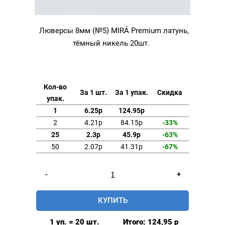
Люверсы 8мм (№5) MIRÁ Premium латунь,
тёмный никель 20шт.
Кол-во
За 1 шт.
За 1 упак.
Скидка
упак.
1
6.25р
124.95р
2
4.21р
84.15р
-33%
25
2.3р
45.9р
-63%
50
2.07р
41.31р
-67%
Количество
-
+
товара
Люверсы
КУПИТЬ
8мм
(№5)
1 уп. = 20 шт.
Итого:
124,95
р