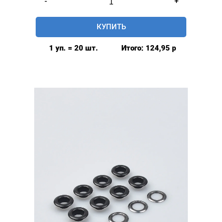
-
+
товара
Люверсы
КУПИТЬ
8мм
(№5)
1 уп. = 20 шт.
Итого:
124,95
р
MIRÁ
Premium
латунь,
антик
20шт.