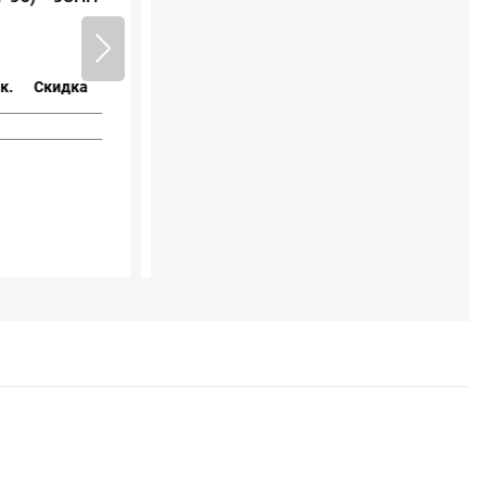
упак.
Скидка
0р