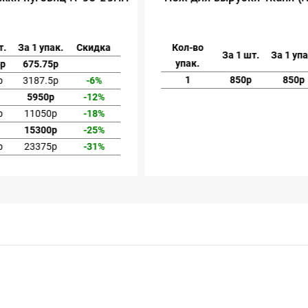
1 шт.
За 1 упак.
Скидка
Кол-во
За 1 шт.
За 1 
упак.
.75р
675.75р
1
850р
85
7.5р
3187.5р
-6%
95р
5950р
-12%
2.5р
11050р
-18%
10р
15300р
-25%
7.5р
23375р
-31%