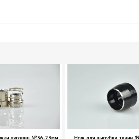
бтяжки пуговиц №36-23мм
Нож для вырубки ткани