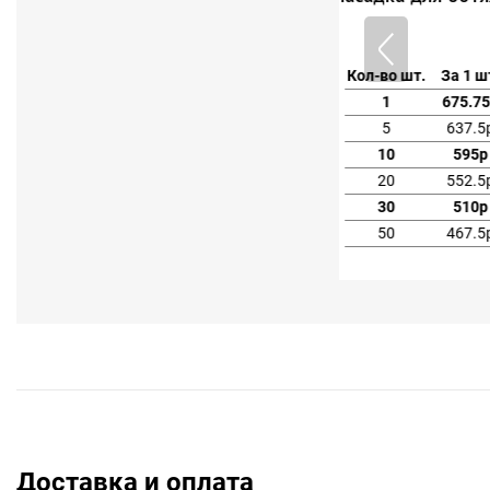
л-во
Кол-во шт.
За 
За 1 шт.
За 1 упак.
Скидка
пак.
1
675
1
850р
850р
5
63
10
5
20
55
30
5
50
46
Доставка и оплата