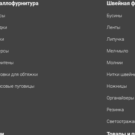
аллофурнитура
Швейная ф
сы
Бусины
дки
Ленты
ки
Липучка
ерсы
Мел-мыло
нитены
Молнии
товки для обтяжки
Нитки швейн
совые пуговицы
Ножницы
Органайзеры
Резинка
Светоотража
ни
Товары и 