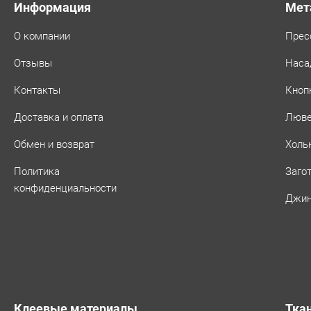
Информация
Мет
О компании
Прес
Отзывы
Наса
Контакты
Кноп
Доставка и оплата
Люв
Обмен и возврат
Холь
Политика
Заго
конфиденциальности
Джин
Клеевые материалы
Тка