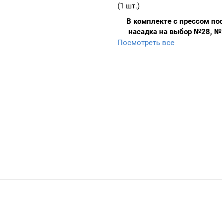
(1 шт.)
В комплекте с прессом по
насадка на выбор №28, №
любой другой номер по з
Посмотреть все
любого диаметра и фтор
подставка.
С помощью комплекта полно
оборудования D-3 можно пр
обтяжку всех типов пуговиц 
до 60 тканью, натуральной к
искусственной кожей и т.п. 
Максимальная скорость обт
посредством комплекта пол
оборудования D-3 – 350 пугов
Габариты: Высота: 128 см Глу
Ширина: 60 см
Для получения продукции д
качества рекомендуем испо
оригинальные пуговицы, куп
интернет-магазине «МираТек