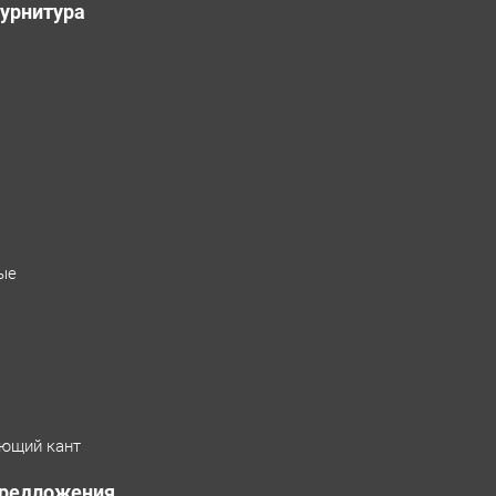
урнитура
ые
ющий кант
предложения