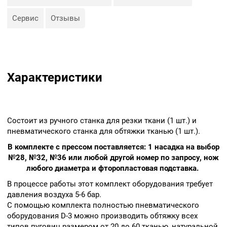
оборудования D-3 – 600
Сервис
Отзывы
пуговиц в час.
Габариты: Высота: 128 см
Глубина: 40 см Ширина: 60
см
Для получения продукции
должного качества
Характеристики
рекомендуем
использовать
оригинальные
пуговицы,купленные у нас
Состоит из ручного станка для резки ткани (1 шт.) и
в интернет-магазине
пневматического станка для обтяжки тканью (1 шт.).
«МираТекс».
В комплекте с прессом поставляется: 1 насадка на выбор
№28, №32, №36 или любой другой номер по запросу, нож
любого диаметра и фторопластовая подставка.
В процессе работы этот комплект оборудования требует
давления воздуха 5-6 бар.
С помощью комплекта полностью пневматического
оборудования D-3 можно производить обтяжку всех
типов пуговиц размером от 20 до 60 тканью, натуральной