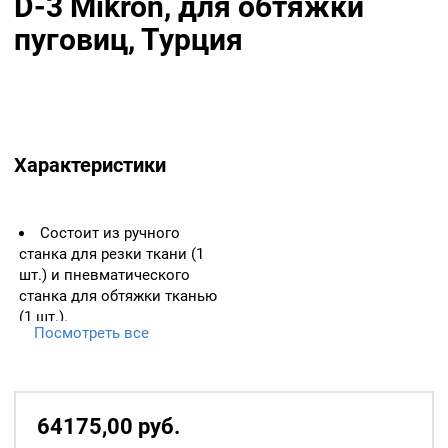
D-3 Mikron, для обтяжки
пуговиц, Турция
Характеристики
Состоит из ручного
станка для резки ткани (1
шт.) и пневматического
станка для обтяжки тканью
(1 шт.).
Посмотреть все
В комплекте с прессом
поставляется: 1 насадка на
выбор №28, №32, №36 или
любой другой номер по
64175,00
р
уб.
запросу, нож любого