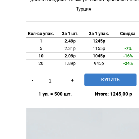
Турция
Кол-во упак.
За 1 шт.
За 1 упак.
Скидка
1
2.49р
1245р
5
2.31р
1155р
-7%
10
2.09р
1045р
-16%
20
1.89р
945р
-24%
Количество
КУПИТЬ
-
+
товара
Заготовка
1 уп. = 500 шт.
Итого:
1245,00
р
с
гвоздиком
мебельная
20мм
№32
длина