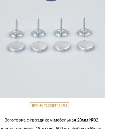
мм
уп.
500
шт.
фабрика
Mikron
Plus
Турция
ДЛИНА ГВОЗДЯ 18 ММ
Заготовка с гвоздиком мебельная 20мм №32
длина гвоздика -18 мм уп. 500 шт. фабрика Press