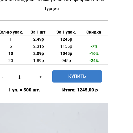
Турция
Кол-во упак.
За 1 шт.
За 1 упак.
Скидка
1
2.49р
1245р
5
2.31р
1155р
-7%
10
2.09р
1045р
-16%
20
1.89р
945р
-24%
Количество
КУПИТЬ
-
+
товара
Заготовка
1 уп. = 500 шт.
Итого:
1245,00
р
с
гвоздиком
мебельная
20мм
№32
длина