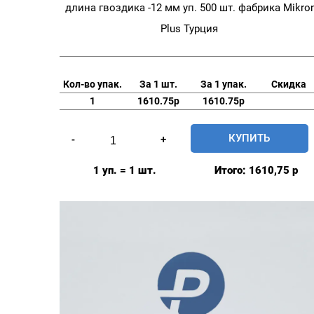
длина гвоздика -12 мм уп. 500 шт. фабрика Mikro
Plus Турция
Кол-во упак.
За 1 шт.
За 1 упак.
Скидка
1
1610.75р
1610.75р
Количество
КУПИТЬ
-
+
товара
Заготовка
1 уп. = 1 шт.
Итого:
1610,75
р
с
гвоздиком
мебельная
20мм
№32
длина
гвоздика
-12