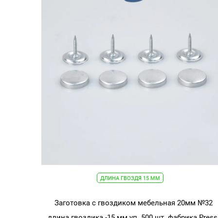
мм
уп.
500
шт.
фабрика
Mikron
Plus
Турция
ДЛИНА ГВОЗДЯ 15 ММ
Заготовка с гвоздиком мебельная 20мм №32
длина гвоздика -15 мм уп. 500 шт. фабрика Press