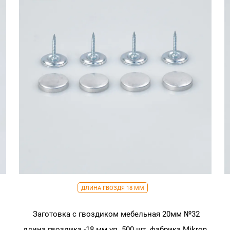
мм
уп.
500
шт.
фабрика
Press
Турция
ДЛИНА ГВОЗДЯ 18 ММ
Заготовка с гвоздиком мебельная 20мм №32
длина гвоздика -18 мм уп. 500 шт. фабрика Mikron