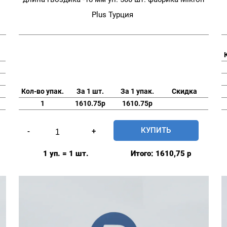
Plus Турция
Кол-во упак.
За 1 шт.
За 1 упак.
Скидка
1
1610.75р
1610.75р
Количество
КУПИТЬ
-
+
товара
Заготовка
1 уп. = 1 шт.
Итого:
1610,75
р
с
гвоздиком
мебельная
20мм
№32
длина