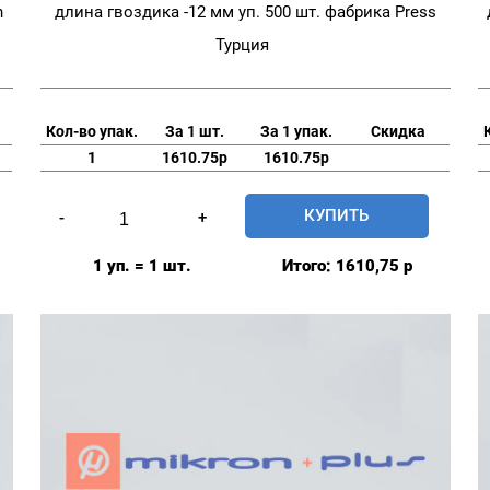
n
длина гвоздика -12 мм уп. 500 шт. фабрика Press
Турция
Кол-во упак.
За 1 шт.
За 1 упак.
Скидка
1
1610.75р
1610.75р
Количество
КУПИТЬ
-
+
товара
Заготовка
1 уп. = 1 шт.
Итого:
1610,75
р
с
гвоздиком
мебельная
20мм
№32
длина
гвоздика
-12