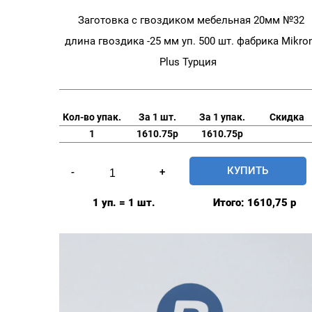
Заготовка с гвоздиком мебельная 20мм №32
длина гвоздика -25 мм уп. 500 шт. фабрика Mikro
Plus Турция
Кол-во упак.
За 1 шт.
За 1 упак.
Скидка
1
1610.75р
1610.75р
Количество
КУПИТЬ
-
+
товара
Заготовка
1 уп. = 1 шт.
Итого:
1610,75
р
с
гвоздиком
мебельная
20мм
№32
длина