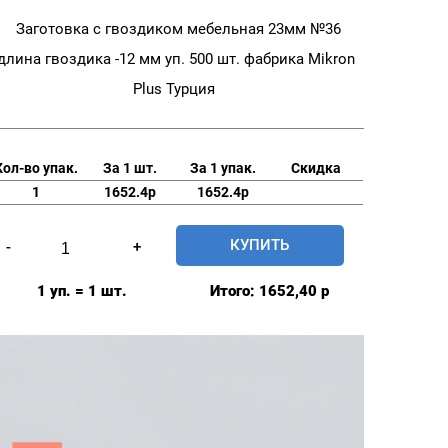
Заготовка с гвоздиком мебельная 23мм №36
длина гвоздика -12 мм уп. 500 шт. фабрика Mikron
Plus Турция
Кол-во упак.
За 1 шт.
За 1 упак.
Скидка
1
1652.4р
1652.4р
Количество
КУПИТЬ
-
+
товара
Заготовка
1 уп. = 1 шт.
Итого:
1652,40
р
с
гвоздиком
мебельная
23мм
№36
длина