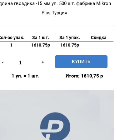
длина гвоздика -15 мм уп. 500 шт. фабрика Mikron
Plus Турция
Кол-во упак.
За 1 шт.
За 1 упак.
Скидка
1
1610.75р
1610.75р
Количество
КУПИТЬ
-
+
товара
Заготовка
1 уп. = 1 шт.
Итого:
1610,75
р
с
гвоздиком
мебельная
20мм
№32
длина
гвоздика
-15