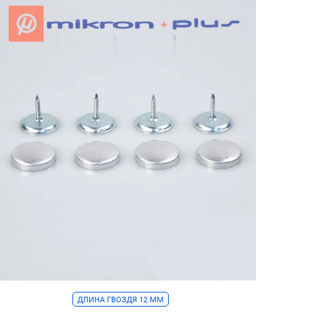
гвоздика
-18
мм
уп.
500
шт.
фабрика
Press
Турция
ДЛИНА ГВОЗДЯ 12 ММ