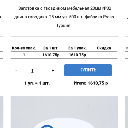
Заготовка с гвоздиком мебельная 20мм №32
n
длина гвоздика -25 мм уп. 500 шт. фабрика Press
Турция
Кол-во упак.
За 1 шт.
За 1 упак.
Скидка
1
1610.75р
1610.75р
Количество
КУПИТЬ
-
+
товара
Заготовка
1 уп. = 1 шт.
Итого:
1610,75
р
с
гвоздиком
мебельная
20мм
№32
длина