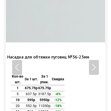
Насадка для обтяжки пуговиц №36-23мм
Н
Кол-во
За 1
За 1 шт.
Скидка
шт.
упак.
1
675.75р
675.75р
5
637.5р
3187.5р
-6%
10
595р
5950р
-12%
20
552.5р
11050р
-18%