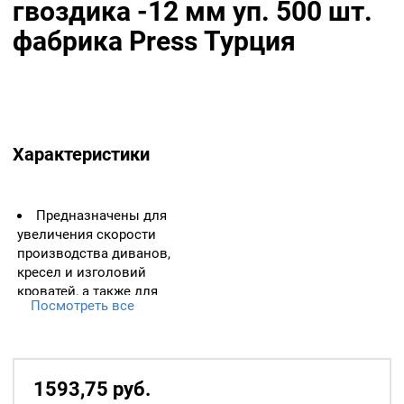
гвоздика -12 мм уп. 500 шт.
фабрика Press Турция
Характеристики
Предназначены для
увеличения скорости
производства диванов,
кресел и изголовий
кроватей, а также для
Посмотреть все
придания изделиям
декоративного вида.
Установка в каркас
производится с помощью
1593,75
р
уб.
устройства для крепежа