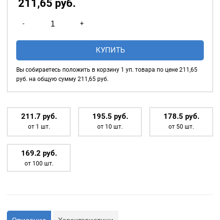
211,65
р
уб.
Количество
-
+
товара
Насадка
КУПИТЬ
для
установки
Вы собираетесь положить в корзину
1
уп. товара по цене
211,65
люверсов
руб. на общую сумму
211,65
руб.
5мм
(№3)
211.7
р
уб.
195.5
р
уб.
178.5
р
уб.
от 1 шт.
от 10 шт.
от 50 шт.
169.2
р
уб.
от 100 шт.