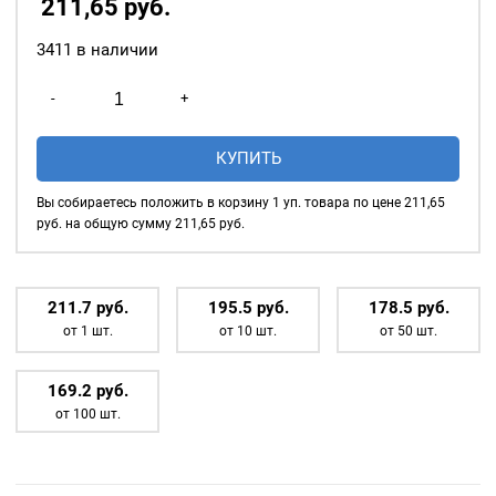
211,65
р
уб.
3411 в наличии
Количество
-
+
товара
Насадка
КУПИТЬ
для
установки
Вы собираетесь положить в корзину
1
уп. товара по цене
211,65
люверсов
руб. на общую сумму
211,65
руб.
6мм
(№4)
211.7
р
уб.
195.5
р
уб.
178.5
р
уб.
от 1 шт.
от 10 шт.
от 50 шт.
169.2
р
уб.
от 100 шт.