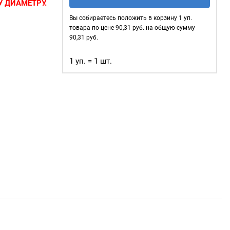
нержавеющие
 ДИАМЕТРУ.
6мм,
Вы собираетесь положить в корзину
1
уп.
сов
—
уп.
товара по цене
90,31
руб. на общую сумму
 в которые
40
90,31
руб.
 тесьма, тросы
шт,
ользуются для
1 уп. = 1 шт.
цвет:
Антик
 очень
жды;
объектов
);
ого
афия.