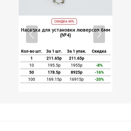
СКИДКА 40%
ов 6мм
Насадка для установки люверсов 6мм
(№4)
кидка
Кол-во шт.
За 1 шт.
За 1 упак.
Скидка
1
211.65р
211.65р
-8%
10
195.5р
1955р
-8%
-16%
50
178.5р
8925р
-16%
-20%
100
169.15р
16915р
-20%