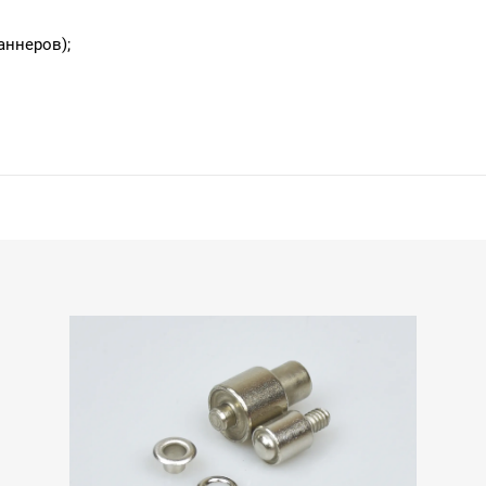
аннеров);