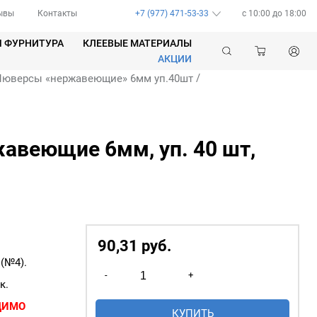
ывы
Контакты
+7 (977) 471-53-33
c 10:00 до 18:00
Я ФУРНИТУРА
КЛЕЕВЫЕ МАТЕРИАЛЫ
АКЦИИ
/
Люверсы «нержавеющие» 6мм уп.40шт
авеющие 6мм, уп. 40 шт,
90,31
р
уб.
(№4).
Количество
-
+
товара
к.
Люверсы
ДИМО
КУПИТЬ