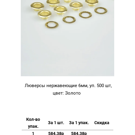
Люверсы нержавеющие 6мм, уп. 500 шт,
цвет: Золото
Кол-во
За 1 шт.
За 1 упак.
Скидка
упак.
1
584.38р
584.38р