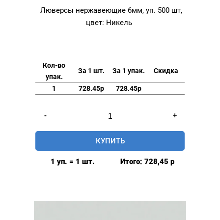
Люверсы нержавеющие 6мм, уп. 500 шт,
цвет: Никель
Кол-во
За 1 шт.
За 1 упак.
Скидка
упак.
1
728.45р
728.45р
Количество
-
+
товара
Люверсы
КУПИТЬ
нержавеющие
6мм,
1 уп. = 1 шт.
Итого:
728,45
р
уп.
500
шт,
цвет:
Никель