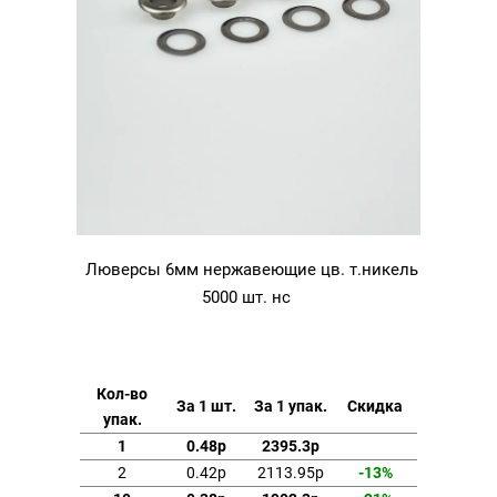
Люверсы 6мм нержавеющие цв. т.никель
5000 шт. нс
Кол-во
За 1 шт.
За 1 упак.
Скидка
упак.
1
0.48р
2395.3р
2
0.42р
2113.95р
-13%