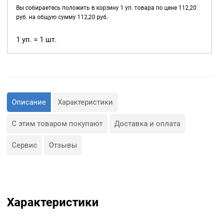
д., а также люверсы
6мм,
Вы собираетесь положить в корзину
1
уп. товара по цене
112,20
используются для
уп.
руб. на общую сумму
112,20
руб.
украшения изделия.
50
шт,
1 уп. = 1 шт.
Сфера применения
цвет:
люверсов очень обширная:
Ассорти
— Производство обуви и
одежды;
— Изготовление сумок;
— Крепление штор;
— Изготовление различных
Описание
Характеристики
объектов наружной
рекламы (баннеров);
— Изготовление
С этим товаром покупают
Доставка и оплата
туристического
снаряжения;
— Декор, творчество,
Сервис
Отзывы
полиграфия.
Характеристики