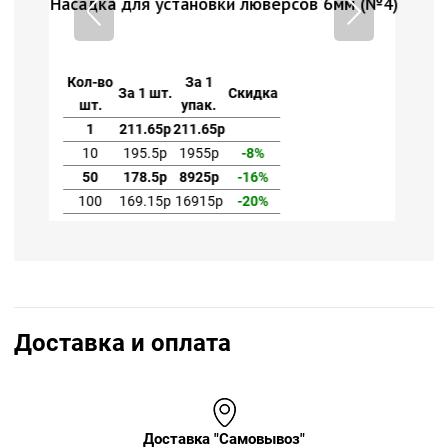
сов 6мм (№4)
Насадка для установки люверсов 6мм (№
Кол-во
За 1
За 1 шт.
Скидка
шт.
упак.
1
211.65р
211.65р
10
195.5р
1955р
-8%
50
178.5р
8925р
-16%
100
169.15р
16915р
-20%
Доставка и оплата
Доставка "Самовывоз"