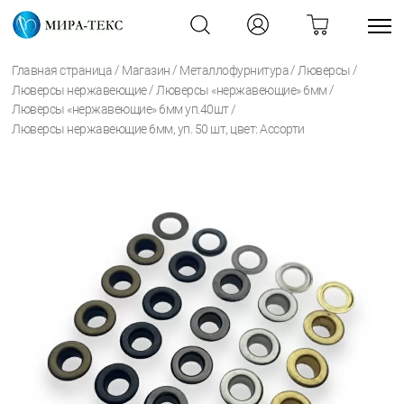
/
/
/
/
Главная страница
Магазин
Металлофурнитура
Люверсы
/
/
Люверсы нержавеющие
Люверсы «нержавеющие» 6мм
/
Люверсы «нержавеющие» 6мм уп.40шт
Люверсы нержавеющие 6мм, уп. 50 шт, цвет: Ассорти