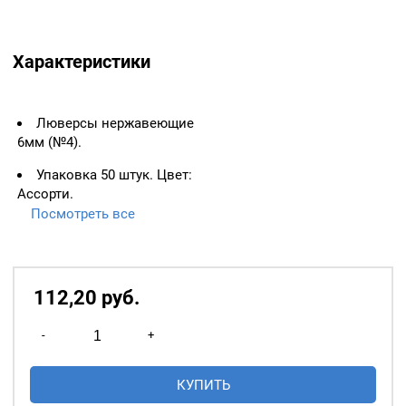
Характеристики
Люверсы нержавеющие
6мм (№4).
Упаковка 50 штук. Цвет:
Ассорти.
Посмотреть все
ВАЖНО:
ЛЮВЕРСЫ
НЕОБХОДИМО ИЗМЕРЯТЬ
ПО ВНУТРЕННЕМУ
ДИАМЕТРУ.
112,20
р
уб.
Основное назначение
Количество
люверсов
— укрепление
-
+
товара
краёв отверстий, в которые
Люверсы
продеваются верёвки,
КУПИТЬ
нержавеющие
шнуры, тесьма, тросы и т.