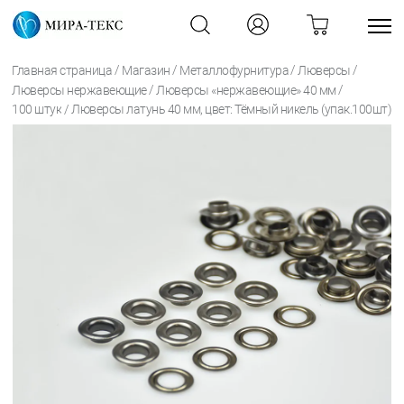
/
/
/
/
Главная страница
Магазин
Металлофурнитура
Люверсы
/
/
Люверсы нержавеющие
Люверсы «нержавеющие» 40 мм
/
100 штук
Люверсы латунь 40 мм, цвет: Тёмный никель (упак.100шт)