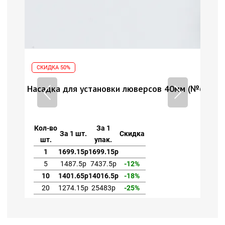
СКИДКА 50%
СКИ
 (№66)
Насадка для установки люверсов 40мм (№66)
Наса
Кол-во
За 1
Кол
За 1 шт.
Скидка
шт.
упак.
шт
1
1699.15р
1699.15р
1
5
1487.5р
7437.5р
-12%
5
10
1401.65р
14016.5р
-18%
1
20
1274.15р
25483р
-25%
2