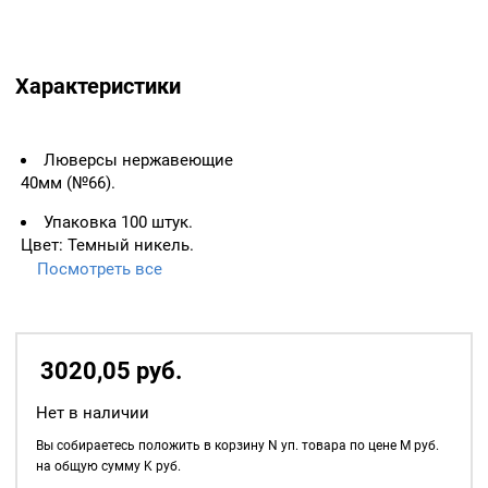
Характеристики
Люверсы нержавеющие
40мм (№66).
Упаковка 100 штук.
Цвет: Темный никель.
Посмотреть все
ВАЖНО:
ЛЮВЕРСЫ
НЕОБХОДИМО ИЗМЕРЯТЬ
ПО ВНУТРЕННЕМУ
ДИАМЕТРУ.
3020,05
р
уб.
Основное назначение
Нет в наличии
люверсов
— укрепление
краёв отверстий, в которые
Вы собираетесь положить в корзину
N
уп. товара по цене
M
руб.
продеваются верёвки,
на общую сумму
K
руб.
шнуры, тесьма, тросы и т.