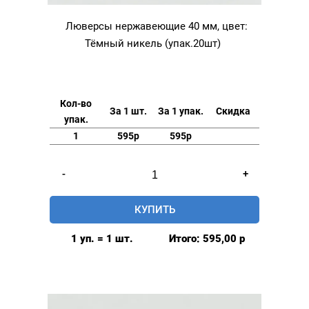
Люверсы нержавеющие 40 мм, цвет:
Тёмный никель (упак.20шт)
Кол-во
За 1 шт.
За 1 упак.
Скидка
упак.
1
595р
595р
Количество
-
+
товара
Люверсы
КУПИТЬ
нержавеющие
40
1 уп. = 1 шт.
Итого:
595,00
р
мм,
цвет:
Тёмный
никель