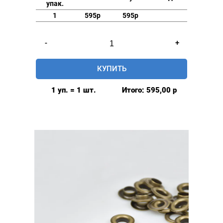
упак.
1
595р
595р
Количество
-
+
товара
Люверсы
КУПИТЬ
нержавеющие
40
1 уп. = 1 шт.
Итого:
595,00
р
мм,
цвет:
Антик
(упак.20шт)