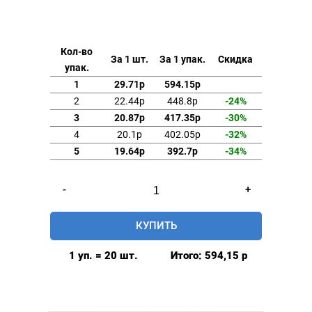
Кол-во
За 1 шт.
За 1 упак.
Скидка
упак.
1
29.71р
594.15р
2
22.44р
448.8р
-24%
3
20.87р
417.35р
-30%
4
20.1р
402.05р
-32%
5
19.64р
392.7р
-34%
Количество
-
+
товара
Люверсы
КУПИТЬ
латунь/
нержавеющие
1 уп. = 20 шт.
Итого:
594,15
р
40
мм
(№66),