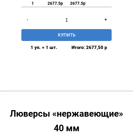
1
2677.5р
2677.5р
Количество
-
+
товара
Люверсы
КУПИТЬ
нержавеющие
40
1 уп. = 1 шт.
Итого:
2677,50
р
мм,
цвет:
Антик
(упак.100шт)
Люверсы «нержавеющие»
40 мм