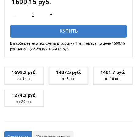
1699,15
р
уб.
Количество
-
+
товара
Насадка
КУПИТЬ
для
установки
Вы собираетесь положить в корзину
1
уп. товара по цене
1699,15
люверсов
руб. на общую сумму
1699,15
руб.
40мм
(№66)
1699.2
р
уб.
1487.5
р
уб.
1401.7
р
уб.
от 1 шт.
от 5 шт.
от 10 шт.
1274.2
р
уб.
от 20 шт.