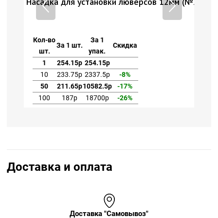
люверсов 12мм (№26)
Насадка для установки люверсов 1
Кол-во
За 1
идка
За 1 шт.
Скидка
шт.
упак.
1
254.15р
254.15р
8%
10
233.75р
2337.5р
-8%
17%
50
211.65р
10582.5р
-17%
26%
100
187р
18700р
-26%
Доставка и оплата
Доставка "Самовывоз"