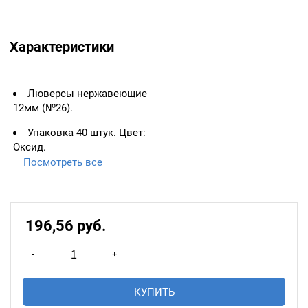
Характеристики
Люверсы нержавеющие
12мм (№26).
Упаковка 40 штук. Цвет:
Оксид.
Посмотреть все
ВАЖНО:
ЛЮВЕРСЫ
НЕОБХОДИМО ИЗМЕРЯТЬ
ПО ВНУТРЕННЕМУ
ДИАМЕТРУ.
196,56
р
уб.
Основное назначение
Количество
люверсов
— укрепление
-
+
товара
краёв отверстий, в которые
Люверсы
продеваются верёвки,
КУПИТЬ
нержавеющие
шнуры, тесьма, тросы и т.