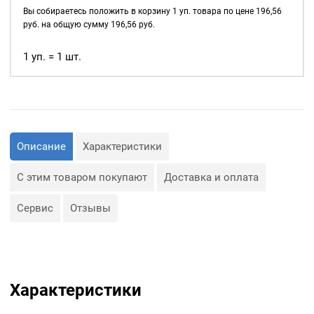
д., а также люверсы
12мм,
Вы собираетесь положить в корзину
1
уп. товара по цене
196,56
используются для
уп.
руб. на общую сумму
196,56
руб.
украшения изделия.
40
шт,
1 уп. = 1 шт.
Сфера применения
цвет:
люверсов очень обширная:
Оксид
— Производство обуви и
одежды;
— Изготовление сумок;
— Крепление штор;
— Изготовление различных
Описание
Характеристики
объектов наружной
рекламы (баннеров);
— Изготовление
С этим товаром покупают
Доставка и оплата
туристического
снаряжения;
— Декор, творчество,
Сервис
Отзывы
полиграфия.
Характеристики