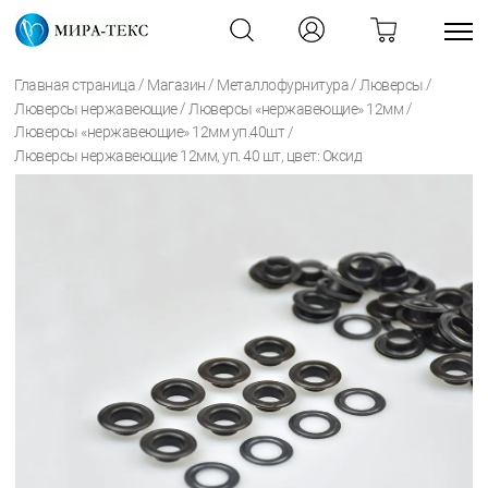
/
/
/
/
Главная страница
Магазин
Металлофурнитура
Люверсы
/
/
Люверсы нержавеющие
Люверсы «нержавеющие» 12мм
/
Люверсы «нержавеющие» 12мм уп.40шт
Люверсы нержавеющие 12мм, уп. 40 шт, цвет: Оксид