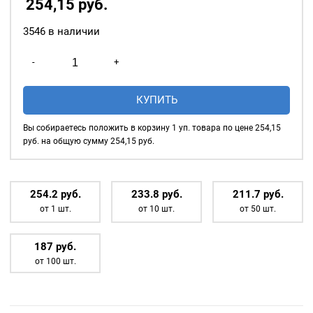
254,15
р
уб.
3546 в наличии
Количество
-
+
товара
Насадка
КУПИТЬ
для
установки
Вы собираетесь положить в корзину
1
уп. товара по цене
254,15
люверсов
руб. на общую сумму
254,15
руб.
12мм
(№26)
254.2
р
уб.
233.8
р
уб.
211.7
р
уб.
от 1 шт.
от 10 шт.
от 50 шт.
187
р
уб.
от 100 шт.