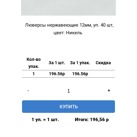
Люверсы нержавеющие 12мм, уп. 40 шт,
цвет: Никель
Кол-во
За 1 шт.
За 1 упак.
Скидка
упак.
1
196.56р
196.56р
Количество
-
+
товара
Люверсы
КУПИТЬ
нержавеющие
12мм,
1 уп. = 1 шт.
Итого:
196,56
р
уп.
40