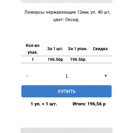
Люверсы нержавеющие 12мм, уп. 40 шт,
цвет: Оксид
Кол-во
За 1 шт.
За 1 упак.
Скидка
упак.
1
196.56р
196.56р
Количество
-
+
товара
Люверсы
КУПИТЬ
нержавеющие
12мм,
1 уп. = 1 шт.
Итого:
196,56
р
уп.
40
шт,
цвет: