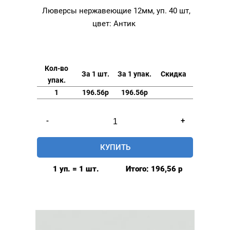
Люверсы нержавеющие 12мм, уп. 40 шт,
цвет: Антик
Кол-во
За 1 шт.
За 1 упак.
Скидка
упак.
1
196.56р
196.56р
Количество
-
+
товара
Люверсы
КУПИТЬ
нержавеющие
12мм,
1 уп. = 1 шт.
Итого:
196,56
р
уп.
40
шт,
цвет:
Антик