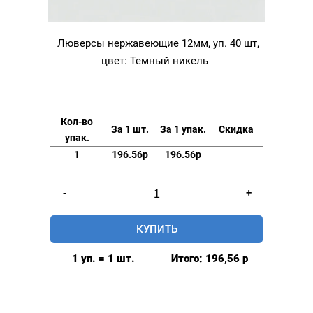
Люверсы нержавеющие 12мм, уп. 40 шт,
цвет: Темный никель
Кол-во
За 1 шт.
За 1 упак.
Скидка
упак.
1
196.56р
196.56р
Количество
-
+
товара
Люверсы
КУПИТЬ
нержавеющие
12мм,
1 уп. = 1 шт.
Итого:
196,56
р
уп.
40
шт,