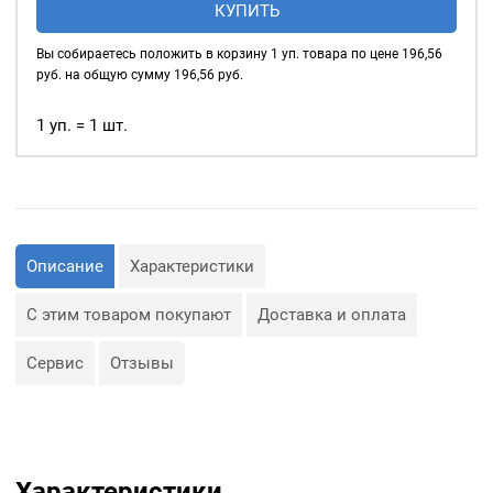
КУПИТЬ
нержавеющие
шнуры, тесьма, тросы и т.
д., а также люверсы
12мм,
Вы собираетесь положить в корзину
1
уп. товара по цене
196,56
используются для
уп.
руб. на общую сумму
196,56
руб.
украшения изделия.
40
шт,
1 уп. = 1 шт.
Сфера применения
цвет:
люверсов очень обширная:
Темный
— Производство обуви и
никель
одежды;
— Изготовление сумок;
— Крепление штор;
— Изготовление различных
Описание
Характеристики
объектов наружной
рекламы (баннеров);
— Изготовление
С этим товаром покупают
Доставка и оплата
туристического
снаряжения;
— Декор, творчество,
Сервис
Отзывы
полиграфия.
Характеристики