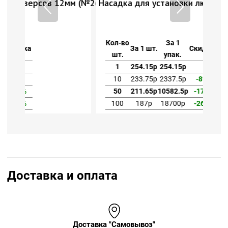
мм (№26)
Насадка для установки люверсов 12мм (№26)
Кол-во
За 1
За 1 шт.
Скидка
шт.
упак.
1
254.15р
254.15р
10
233.75р
2337.5р
-8%
50
211.65р
10582.5р
-17%
100
187р
18700р
-26%
Доставка и оплата
Доставка "Самовывоз"