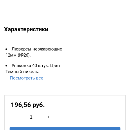
Характеристики
Люверсы нержавеющие
12мм (№26).
Упаковка 40 штук. Цвет:
Темный никель.
Посмотреть все
ВАЖНО:
ЛЮВЕРСЫ
НЕОБХОДИМО ИЗМЕРЯТЬ
ПО ВНУТРЕННЕМУ
ДИАМЕТРУ.
196,56
р
уб.
Основное назначение
Количество
люверсов
— укрепление
-
+
товара
краёв отверстий, в которые
Люверсы
продеваются верёвки,