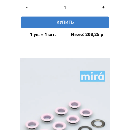
Количество
-
+
товара
Люверсы
КУПИТЬ
глянцевые
9мм
1 уп. = 1 шт.
Итого:
208,25
р
(№24)
MIRÁ
Premium
латунь,
розовый
20шт.