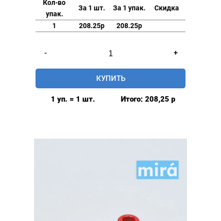
Кол-во
За 1 шт.
За 1 упак.
Скидка
упак.
1
208.25р
208.25р
Количество
-
+
товара
Люверсы
КУПИТЬ
глянцевые
9мм
1 уп. = 1 шт.
Итого:
208,25
р
(№24)
MIRÁ
Premium
латунь,
красный
20шт.