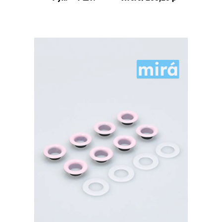
(№24)
MIRÁ
Premium
латунь,
ПЛАСТИКОВОЕ
КОЛЬЦО,
черный
20шт.