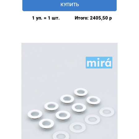
Люверсы
КУПИТЬ
глянцевые
9мм
1 уп. = 1 шт.
Итого:
2405,50
р
(№24)
MIRÁ
Premium
латунь,
голубой
500шт.