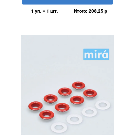
глянцевые
9мм
1 уп. = 1 шт.
Итого:
208,25
р
(№24)
MIRÁ
Premium
латунь,
ПЛАСТИКОВОЕ
КОЛЬЦО,
белый
20шт.