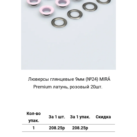
Люверсы глянцевые 9мм (№24) MIRÁ
Premium латунь, розовый 20шт.
Кол-во
За 1 шт.
За 1 упак.
Скидка
упак.
1
208.25р
208.25р