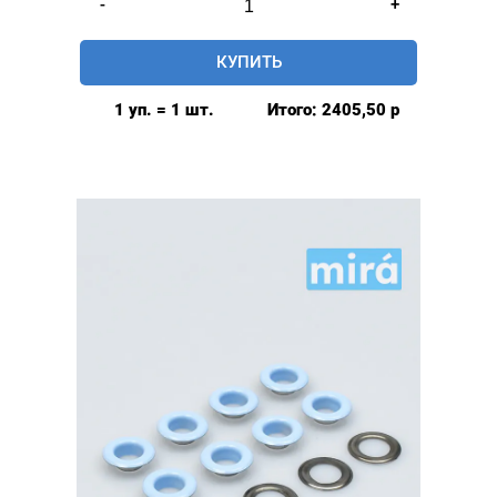
-
+
товара
Люверсы
КУПИТЬ
глянцевые
9мм
1 уп. = 1 шт.
Итого:
2405,50
р
(№24)
MIRÁ
Premium
латунь,
розовый
500шт.