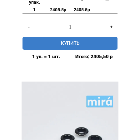
упак.
1
2405.5р
2405.5р
Количество
-
+
товара
Люверсы
КУПИТЬ
глянцевые
9мм
1 уп. = 1 шт.
Итого:
2405,50
р
(№24)
MIRÁ
Premium
латунь,
красный
500шт.