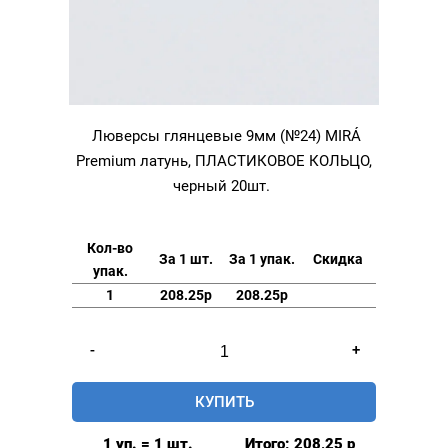
Люверсы глянцевые 9мм (№24) MIRÁ
Premium латунь, ПЛАСТИКОВОЕ КОЛЬЦО,
черный 20шт.
Кол-во
За 1 шт.
За 1 упак.
Скидка
упак.
1
208.25р
208.25р
Количество
-
+
товара
Люверсы
КУПИТЬ
глянцевые
9мм
1 уп. = 1 шт.
Итого:
208,25
р