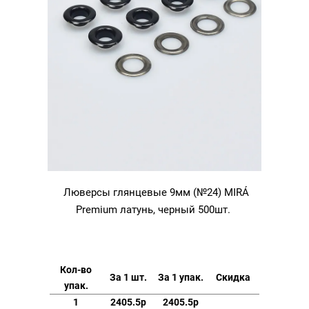
Люверсы глянцевые 9мм (№24) MIRÁ
Premium латунь, черный 500шт.
Кол-во
За 1 шт.
За 1 упак.
Скидка
упак.
1
2405.5р
2405.5р