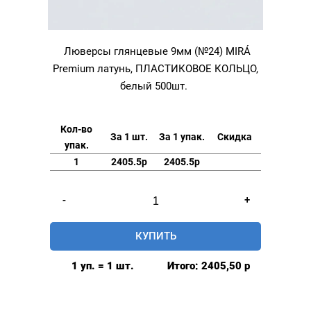
Люверсы глянцевые 9мм (№24) MIRÁ
Premium латунь, ПЛАСТИКОВОЕ КОЛЬЦО,
белый 500шт.
Кол-во
За 1 шт.
За 1 упак.
Скидка
упак.
1
2405.5р
2405.5р
Количество
-
+
товара
Люверсы
КУПИТЬ
глянцевые
9мм
1 уп. = 1 шт.
Итого:
2405,50
р
(№24)
MIRÁ
Premium