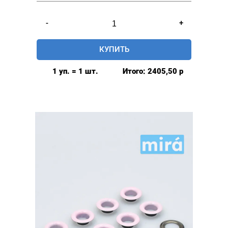
Количество
-
+
товара
Люверсы
КУПИТЬ
глянцевые
9мм
1 уп. = 1 шт.
Итого:
2405,50
р
(№24)
MIRÁ
Premium
латунь,
черный
500шт.