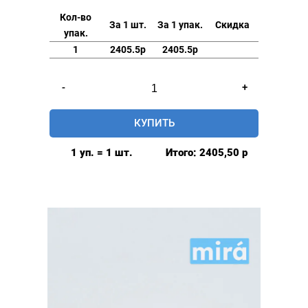
Кол-во
За 1 шт.
За 1 упак.
Скидка
упак.
1
2405.5р
2405.5р
Количество
-
+
товара
Люверсы
КУПИТЬ
глянцевые
9мм
1 уп. = 1 шт.
Итого:
2405,50
р
(№24)
MIRÁ
Premium
латунь,
белый
500шт.