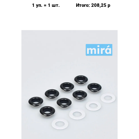
9мм
1 уп. = 1 шт.
Итого:
208,25
р
(№24)
MIRÁ
Premium
латунь,
ПЛАСТИКОВОЕ
КОЛЬЦО,
красный
20шт.