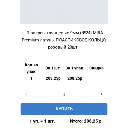
Люверсы глянцевые 9мм (№24) MIRÁ
Premium латунь, ПЛАСТИКОВОЕ КОЛЬЦО,
розовый 20шт.
Кол-во
За 1 шт.
За 1 упак.
Скидка
упак.
1
208.25р
208.25р
Количество
-
+
товара
Люверсы
КУПИТЬ
глянцевые
9мм
1 уп. = 1 шт.
Итого:
208,25
р
(№24)