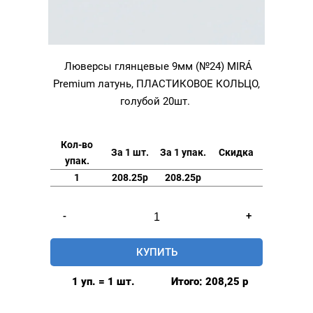
Люверсы глянцевые 9мм (№24) MIRÁ
Premium латунь, ПЛАСТИКОВОЕ КОЛЬЦО,
голубой 20шт.
Кол-во
За 1 шт.
За 1 упак.
Скидка
упак.
1
208.25р
208.25р
Количество
-
+
товара
Люверсы
КУПИТЬ
глянцевые
9мм
1 уп. = 1 шт.
Итого:
208,25
р
(№24)
MIRÁ