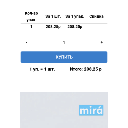
Кол-во
За 1 шт.
За 1 упак.
Скидка
упак.
1
208.25р
208.25р
Количество
-
+
товара
Люверсы
КУПИТЬ
глянцевые
9мм
1 уп. = 1 шт.
Итого:
208,25
р
(№24)
MIRÁ
Premium
латунь,
белый
20шт.