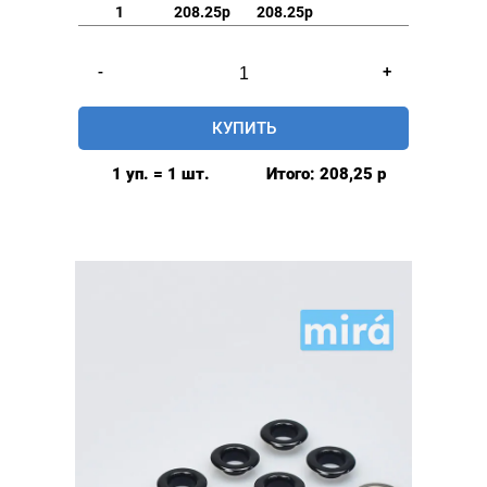
1
208.25р
208.25р
Количество
-
+
товара
Люверсы
КУПИТЬ
глянцевые
9мм
1 уп. = 1 шт.
Итого:
208,25
р
(№24)
MIRÁ
Premium
латунь,
черный
20шт.