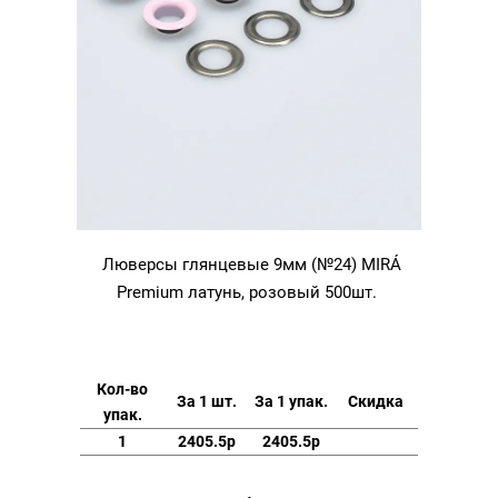
Люверсы глянцевые 9мм (№24) MIRÁ
Premium латунь, розовый 500шт.
Кол-во
За 1 шт.
За 1 упак.
Скидка
упак.
1
2405.5р
2405.5р
Количество