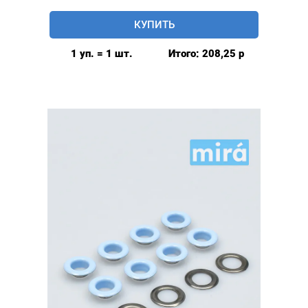
Люверсы
КУПИТЬ
глянцевые
9мм
1 уп. = 1 шт.
Итого:
208,25
р
(№24)
MIRÁ
Premium
латунь,
голубой
20шт.