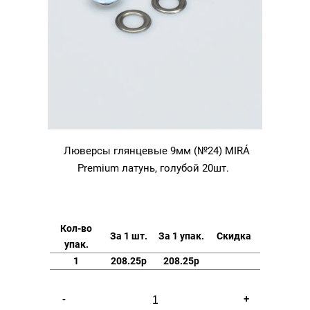
Люверсы глянцевые 9мм (№24) MIRÁ
Premium латунь, голубой 20шт.
Кол-во
За 1 шт.
За 1 упак.
Скидка
упак.
1
208.25р
208.25р
Количество
-
+
товара