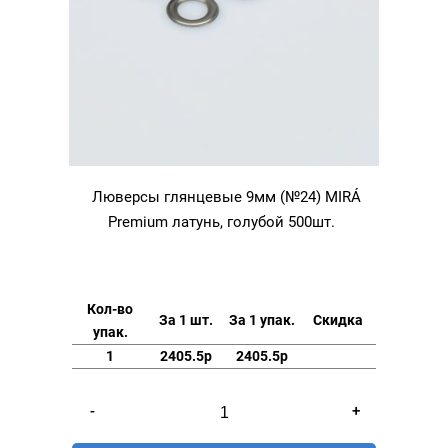
Люверсы глянцевые 9мм (№24) MIRÁ
Premium латунь, голубой 500шт.
Кол-во
За 1 шт.
За 1 упак.
Скидка
упак.
1
2405.5р
2405.5р
Количество
-
+
товара