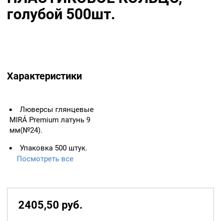
голубой 500шт.
Характеристики
Люверсы глянцевые
MIRÁ Premium латунь 9
мм(№24).
Упаковка 500 штук.
Цвет: Голубой.
Посмотреть все
Пластиковое кольцо
идет в комплекте.
2405,50
р
уб.
Важно: Люверс
измеряется по
Количество