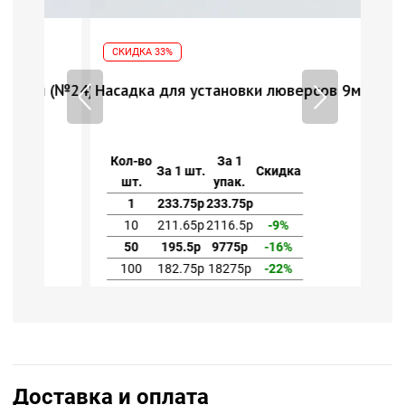
СКИДКА 33%
 (№24)
Насадка для установки люверсов 9мм (№24)
Кол-во
За 1
За 1 шт.
Скидка
шт.
упак.
1
233.75р
233.75р
10
211.65р
2116.5р
-9%
50
195.5р
9775р
-16%
100
182.75р
18275р
-22%
Доставка и оплата