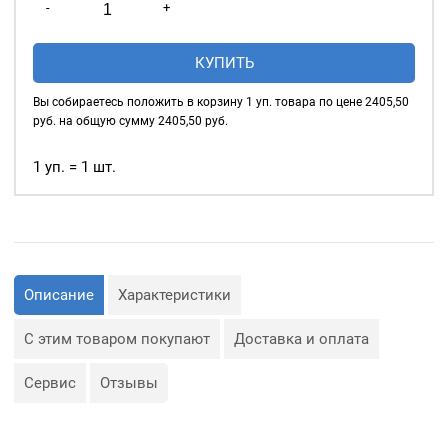
внутреннему диаметру!
-
+
товара
Основное назначение
Люверсы
КУПИТЬ
люверсов
— укрепление
глянцевые
краёв отверстий, в которые
9мм
Вы собираетесь положить в корзину
1
уп. товара по цене
2405,50
продеваются верёвки,
(№24)
руб. на общую сумму
2405,50
руб.
шнуры, тесьма, тросы и т.
MIRÁ
д., а также люверсы
Premium
1 уп. = 1 шт.
используются для
латунь,
украшения изделия.
ПЛАСТИКОВОЕ
Сфера применения
КОЛЬЦО,
люверсов очень обширная:
голубой
— Производство обуви и
500шт.
Описание
Характеристики
одежды;
— Изготовление сумок;
— Крепление штор;
С этим товаром покупают
Доставка и оплата
— Изготовление различных
объектов наружной
рекламы (баннеров);
Сервис
Отзывы
— Изготовление
туристического
снаряжения;
— Декор, творчество,
полиграфия.