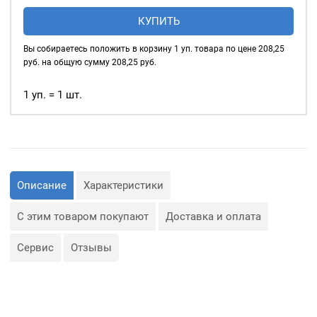
Люверсы
КУПИТЬ
глянцевые
9мм
Вы собираетесь положить в корзину
1
уп. товара по цене
208,25
(№24)
руб. на общую сумму
208,25
руб.
MIRÁ
Premium
1 уп. = 1 шт.
латунь,
красный
20шт.
Описание
Характеристики
С этим товаром покупают
Доставка и оплата
Сервис
Отзывы