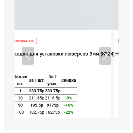
СКИДКА 33%
сов 9мм (№24)
Насадка для установки люверсов 9мм (№
Кол-во
За 1
За 1 шт.
Скидка
шт.
упак.
1
233.75р
233.75р
10
211.65р
2116.5р
-9%
50
195.5р
9775р
-16%
100
182.75р
18275р
-22%