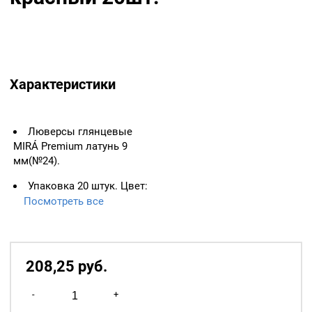
Характеристики
Люверсы глянцевые
MIRÁ Premium латунь 9
мм(№24).
Упаковка 20 штук. Цвет:
Красный.
Посмотреть все
Цвет колечка: темный
никель. Материал: латунь.
208,25
р
уб.
Количество
-
+
товара