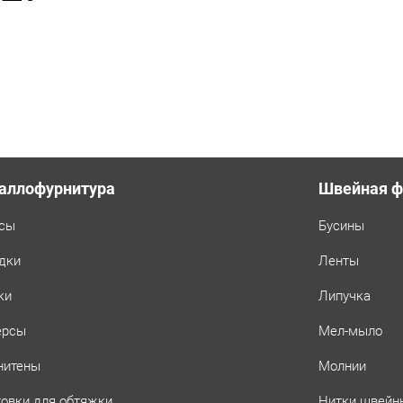
аллофурнитура
Швейная ф
сы
Бусины
дки
Ленты
ки
Липучка
ерсы
Мел-мыло
нитены
Молнии
товки для обтяжки
Нитки швейн