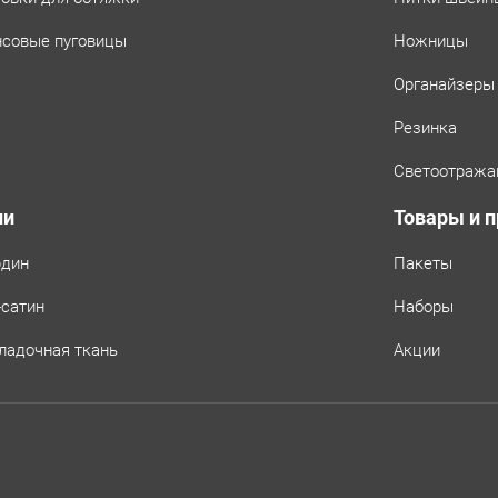
совые пуговицы
Ножницы
Органайзеры
Резинка
Светоотража
ни
Товары и 
рдин
Пакеты
-сатин
Наборы
ладочная ткань
Акции