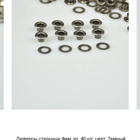
Люверсы стальные 4мм, уп. 40 шт, цвет: Темный