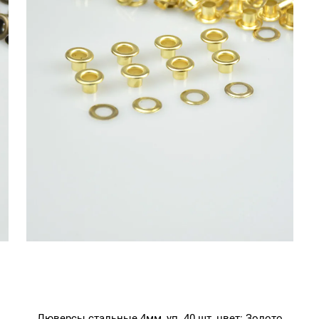
Люверсы стальные 4мм, уп. 40 шт, цвет: Золото