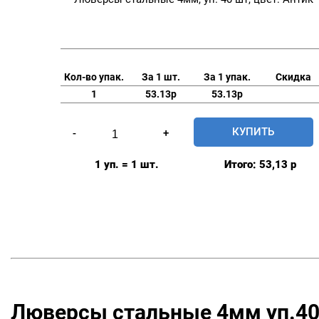
Кол-во упак.
За 1 шт.
За 1 упак.
Скидка
1
53.13р
53.13р
Количество
КУПИТЬ
-
+
товара
Люверсы
1 уп. = 1 шт.
Итого:
53,13
р
стальные
4мм,
уп.
40
шт,
цвет:
Антик
Люверсы стальные 4мм уп.4