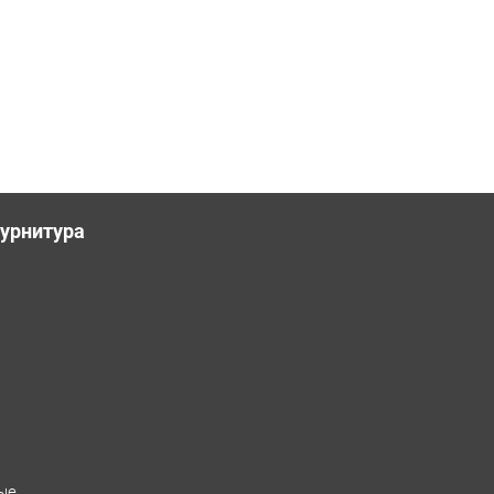
урнитура
ые