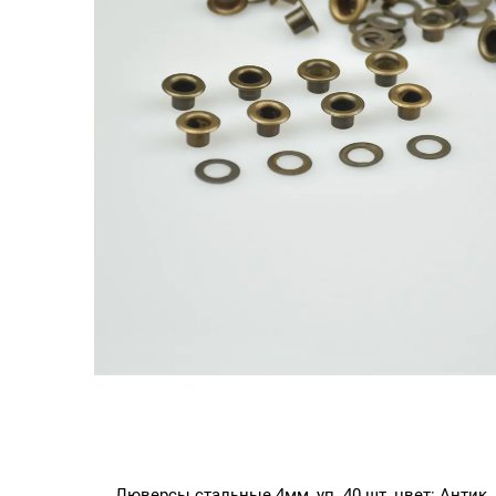
Люверсы стальные 4мм, уп. 40 шт, цвет: Антик