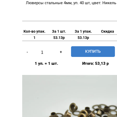
Люверсы стальные 4мм, уп. 40 шт, цвет: Никель
Кол-во упак.
За 1 шт.
За 1 упак.
Скидка
1
53.13р
53.13р
Количество
КУПИТЬ
-
+
товара
Люверсы
1 уп. = 1 шт.
Итого:
53,13
р
стальные
4мм,
уп.
40
шт,
цвет:
Никель