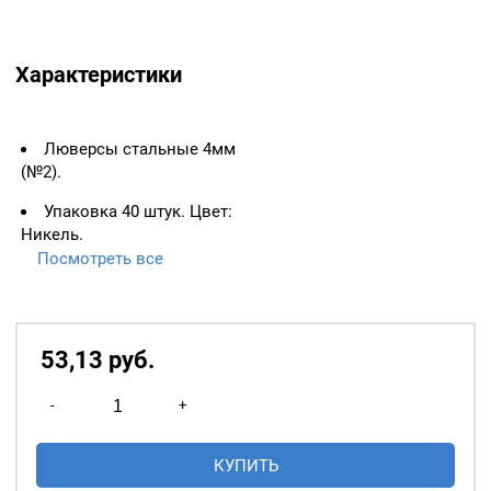
Характеристики
Люверсы стальные 4мм
(№2).
Упаковка 40 штук. Цвет:
Никель.
Посмотреть все
ВАЖНО:
ЛЮВЕРСЫ
НЕОБХОДИМО ИЗМЕРЯТЬ
ПО ВНУТРЕННЕМУ
ДИАМЕТРУ.
53,13
р
уб.
Основное назначение
Количество
люверсов
— укрепление
-
+
товара
краёв отверстий, в которые
Люверсы
продеваются верёвки,
КУПИТЬ
стальные
шнуры, тесьма, тросы и т.