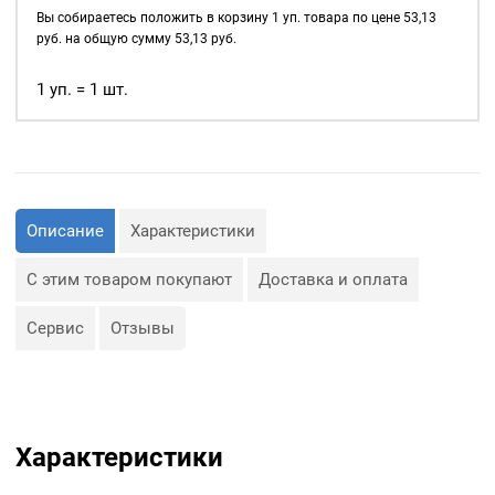
д., а также люверсы
4мм,
Вы собираетесь положить в корзину
1
уп. товара по цене
53,13
используются для
уп.
руб. на общую сумму
53,13
руб.
украшения изделия.
40
шт,
1 уп. = 1 шт.
Сфера применения
цвет:
люверсов очень обширная:
Никель
— Производство обуви и
одежды;
— Изготовление сумок;
— Крепление штор;
— Изготовление различных
Описание
Характеристики
объектов наружной
рекламы (баннеров);
— Изготовление
С этим товаром покупают
Доставка и оплата
туристического
снаряжения;
— Декор, творчество,
Сервис
Отзывы
полиграфия.
Характеристики