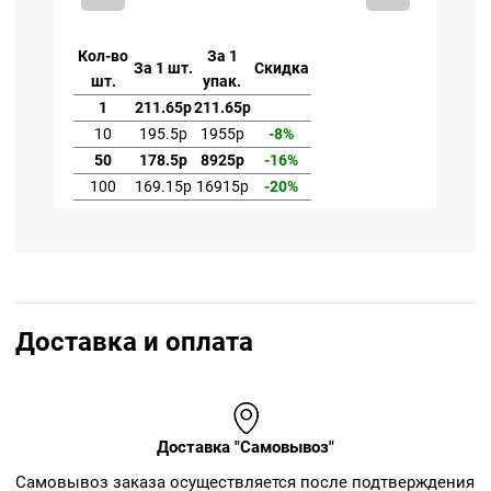
Кол-во
За 1
Ко
За 1 шт.
Скидка
шт.
упак.
1
211.65р
211.65р
10
195.5р
1955р
-8%
50
178.5р
8925р
-16%
100
169.15р
16915р
-20%
Доставка и оплата
Доставка "Самовывоз"
Cамовывоз заказа осуществляется после подтверждения