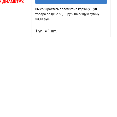
стальные
 ДИАМЕТРУ.
4мм,
Вы собираетесь положить в корзину
1
уп.
сов
—
уп.
товара по цене
53,13
руб. на общую сумму
 в которые
40
53,13
руб.
 тесьма, тросы
шт,
ользуются для
1 уп. = 1 шт.
цвет:
Золото
 очень
жды;
объектов
);
ого
афия.