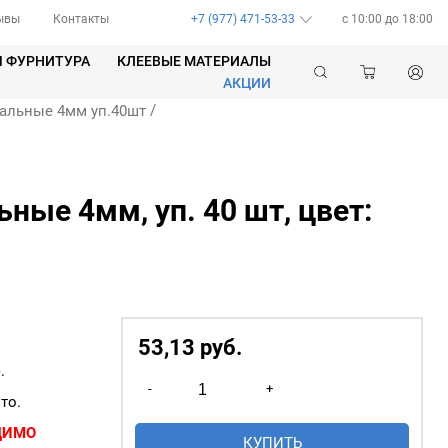
ывы
Контакты
+7 (977) 471-53-33
c 10:00 до 18:00
Я ФУРНИТУРА
КЛЕЕВЫЕ МАТЕРИАЛЫ
АКЦИИ
/
альные 4мм уп.40шт
ные 4мм, уп. 40 шт, цвет:
53,13
р
уб.
.
Количество
-
+
товара
то.
Люверсы
ДИМО
КУПИТЬ