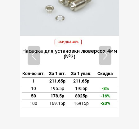
СКИДКА 40%
СКИДКА 40%
 установки люверсов 4мм
Насадка для установки лю
(№2)
(№2)
 1 шт.
За 1 упак.
Скидка
Кол-во шт.
За 1 шт.
За 1 упак.
1.65р
211.65р
1
211.65р
211.65р
95.5р
1955р
-8%
10
195.5р
1955р
78.5р
8925р
-16%
50
178.5р
8925р
9.15р
16915р
-20%
100
169.15р
16915р