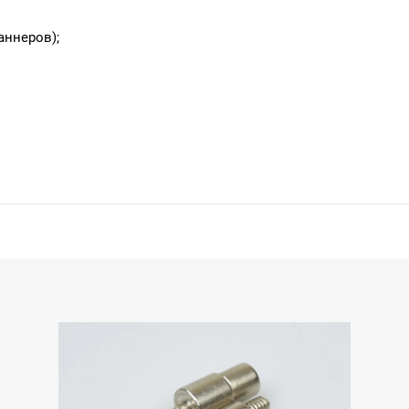
аннеров);