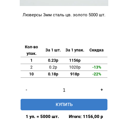
Люверсы 3мм сталь цв. золото 5000 шт.
Кол-во
За 1 шт.
За 1 упак.
Скидка
упак.
1
0.23р
1156р
2
0.2р
1020р
-13%
10
0.18р
918р
-22%
Количество
-
+
товара
Люверсы
КУПИТЬ
3мм
сталь
1 уп. = 5000 шт.
Итого:
1156,00
р
цв.
золото