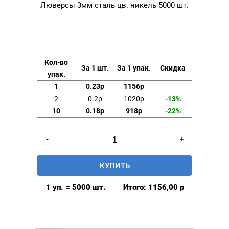
Люверсы 3мм сталь цв. никель 5000 шт.
Кол-во
За 1 шт.
За 1 упак.
Скидка
упак.
1
0.23р
1156р
2
0.2р
1020р
-13%
10
0.18р
918р
-22%
Количество
-
+
товара
Люверсы
КУПИТЬ
3мм
сталь
1 уп. = 5000 шт.
Итого:
1156,00
р
цв.
никель
5000