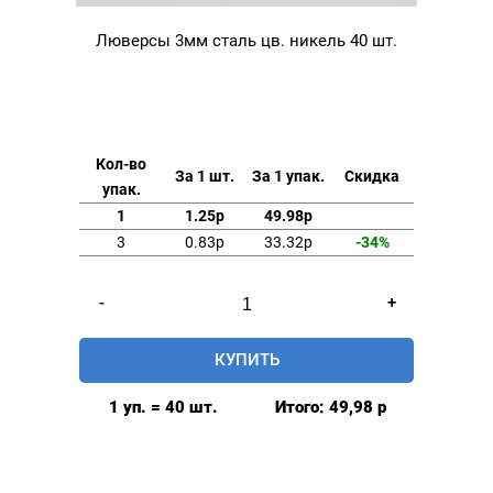
Люверсы 3мм сталь цв. никель 40 шт.
Кол-во
За 1 шт.
За 1 упак.
Скидка
упак.
1
1.25р
49.98р
3
0.83р
33.32р
-34%
Количество
-
+
товара
Люверсы
КУПИТЬ
3мм
сталь
1 уп. = 40 шт.
Итого:
49,98
р
цв.
никель
40