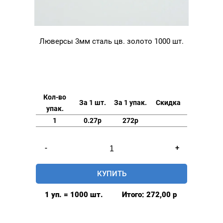
Люверсы 3мм сталь цв. золото 1000 шт.
Кол-во
За 1 шт.
За 1 упак.
Скидка
упак.
1
0.27р
272р
Количество
-
+
товара
Люверсы
КУПИТЬ
3мм
сталь
1 уп. = 1000 шт.
Итого:
272,00
р
цв.
золото