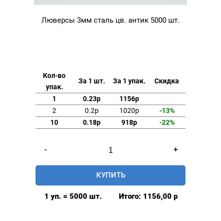
Люверсы 3мм сталь цв. антик 5000 шт.
Кол-во
За 1 шт.
За 1 упак.
Скидка
упак.
1
0.23р
1156р
2
0.2р
1020р
-13%
10
0.18р
918р
-22%
Количество
-
+
товара
Люверсы
КУПИТЬ
3мм
сталь
1 уп. = 5000 шт.
Итого:
1156,00
р
цв.
антик