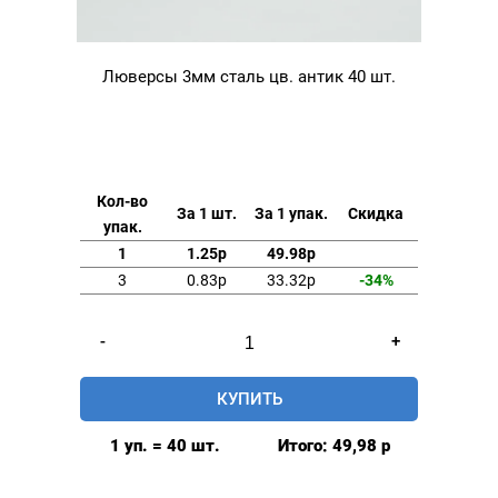
Люверсы 3мм сталь цв. антик 40 шт.
Кол-во
За 1 шт.
За 1 упак.
Скидка
упак.
1
1.25р
49.98р
3
0.83р
33.32р
-34%
Количество
-
+
товара
Люверсы
КУПИТЬ
3мм
сталь
1 уп. = 40 шт.
Итого:
49,98
р
цв.
антик