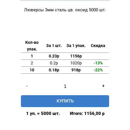
Люверсы 3мм сталь цв. оксид 5000 шт.
Кол-во
За 1 шт.
За 1 упак.
Скидка
упак.
1
0.23р
1156р
2
0.2р
1020р
-13%
10
0.18р
918р
-22%
Количество
-
+
товара
Люверсы
КУПИТЬ
3мм
сталь
1 уп. = 5000 шт.
Итого:
1156,00
р
цв.
оксид