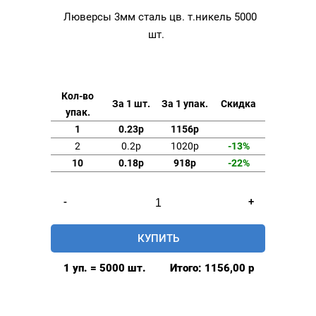
Люверсы 3мм сталь цв. т.никель 5000
шт.
Кол-во
За 1 шт.
За 1 упак.
Скидка
упак.
1
0.23р
1156р
2
0.2р
1020р
-13%
10
0.18р
918р
-22%
Количество
-
+
товара
Люверсы
КУПИТЬ
3мм
сталь
1 уп. = 5000 шт.
Итого:
1156,00
р
цв.
т.никель
5000