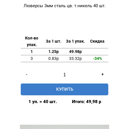
Люверсы 3мм сталь цв. т.никель 40 шт.
Кол-во
За 1 шт.
За 1 упак.
Скидка
упак.
1
1.25р
49.98р
3
0.83р
33.32р
-34%
Количество
-
+
товара
Люверсы
КУПИТЬ
3мм
сталь
1 уп. = 40 шт.
Итого:
49,98
р
цв.
т.никель
40
шт.