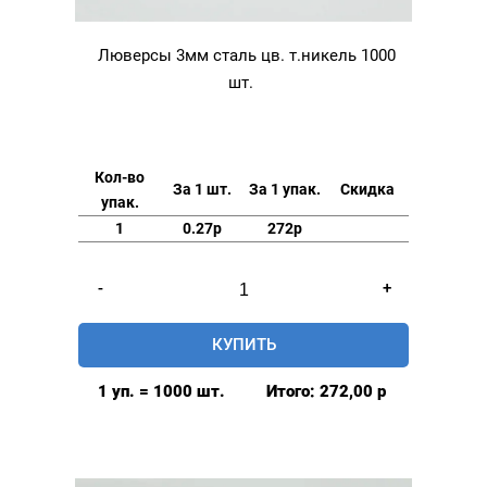
Люверсы 3мм сталь цв. т.никель 1000
шт.
Кол-во
За 1 шт.
За 1 упак.
Скидка
упак.
1
0.27р
272р
Количество
-
+
товара
Люверсы
КУПИТЬ
3мм
сталь
1 уп. = 1000 шт.
Итого:
272,00
р
цв.
т.никель
1000
шт.