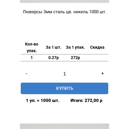
Люверсы 3мм сталь цв. никель 1000 шт.
Кол-во
За 1 шт.
За 1 упак.
Скидка
упак.
1
0.27р
272р
Количество
-
+
товара
Люверсы
КУПИТЬ
3мм
сталь
1 уп. = 1000 шт.
Итого:
272,00
р
цв.
никель
1000
шт.