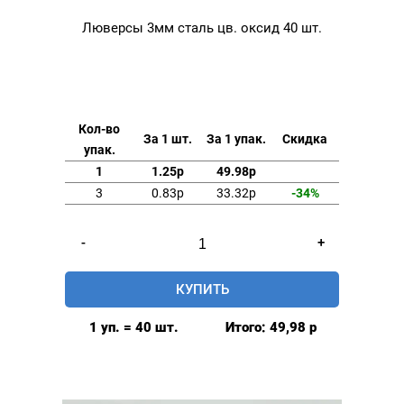
Люверсы 3мм сталь цв. оксид 40 шт.
Кол-во
За 1 шт.
За 1 упак.
Скидка
упак.
1
1.25р
49.98р
3
0.83р
33.32р
-34%
Количество
-
+
товара
Люверсы
КУПИТЬ
3мм
сталь
1 уп. = 40 шт.
Итого:
49,98
р
цв.
оксид
40