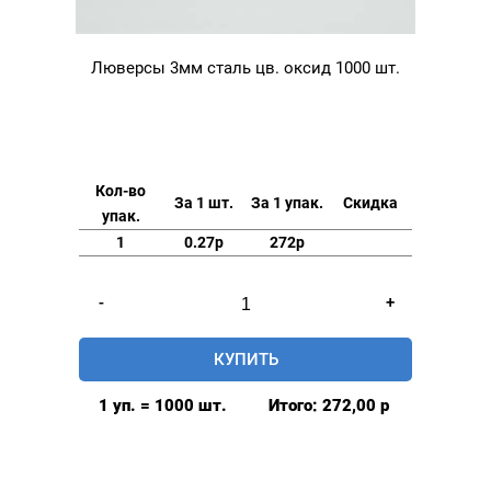
Люверсы 3мм сталь цв. оксид 1000 шт.
Кол-во
За 1 шт.
За 1 упак.
Скидка
упак.
1
0.27р
272р
Количество
-
+
товара
Люверсы
КУПИТЬ
3мм
сталь
1 уп. = 1000 шт.
Итого:
272,00
р
цв.
оксид
1000