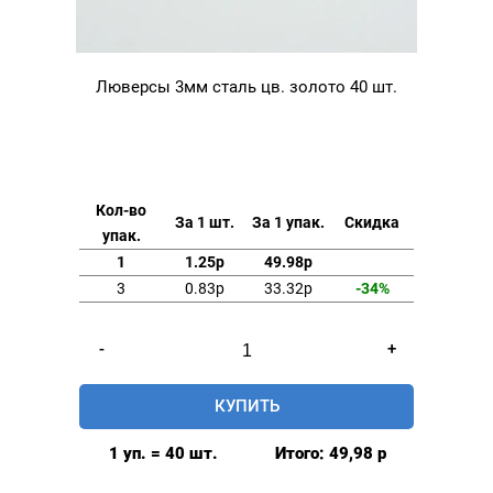
Люверсы 3мм сталь цв. золото 40 шт.
Кол-во
За 1 шт.
За 1 упак.
Скидка
упак.
1
1.25р
49.98р
3
0.83р
33.32р
-34%
Количество
-
+
товара
Люверсы
КУПИТЬ
3мм
сталь
1 уп. = 40 шт.
Итого:
49,98
р
цв.