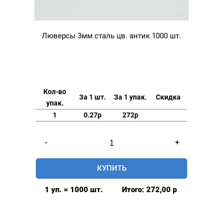
Люверсы 3мм сталь цв. антик 1000 шт.
Кол-во
За 1 шт.
За 1 упак.
Скидка
упак.
1
0.27р
272р
Количество
-
+
товара
Люверсы
КУПИТЬ
3мм
сталь
1 уп. = 1000 шт.
Итого:
272,00
р
цв.
антик
1000