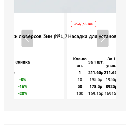
СКИДКА 40%
м (№1,7)
Насадка для установки люверсов 3мм (№1,7)
Кол-во
За 1
За 1 шт.
Скидка
шт.
упак.
1
211.65р
211.65р
10
195.5р
1955р
-8%
50
178.5р
8925р
-16%
100
169.15р
16915р
-20%