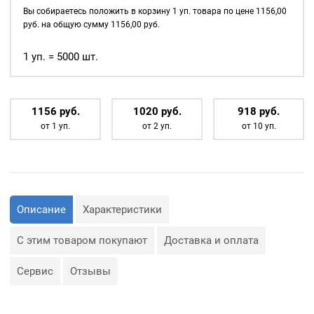
д., а также люверсы
сталь
Вы собираетесь положить в корзину
1
уп. товара по цене
1156,00
используются для
цв.
руб. на общую сумму
1156,00
руб.
украшения изделия.
оксид
5000
1 уп. = 5000 шт.
Сфера применения
шт.
люверсов очень обширная:
— Производство обуви и
одежды;
1156
р
уб.
1020
р
уб.
918
р
уб.
— Изготовление сумок;
от 1 уп.
от 2 уп.
от 10 уп.
— Крепление штор;
— Изготовление различных
объектов наружной
рекламы (баннеров);
— Изготовление
туристического
снаряжения;
— Декор, творчество,
Описание
Характеристики
полиграфия.
С этим товаром покупают
Доставка и оплата
Сервис
Отзывы