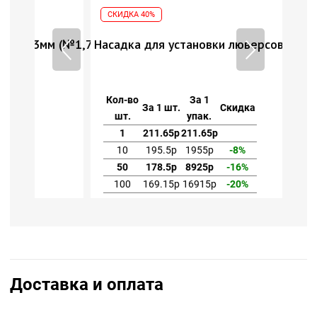
СКИДКА 40%
 (№1,7)
Насадка для установки люверсов 3мм (№1,7)
Кол-во
За 1
За 1 шт.
Скидка
шт.
упак.
1
211.65р
211.65р
10
195.5р
1955р
-8%
50
178.5р
8925р
-16%
100
169.15р
16915р
-20%
Доставка и оплата