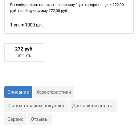
д., а также люверсы
сталь
Вы собираетесь положить в корзину
1
уп. товара по цене
272,00
используются для
цв.
руб. на общую сумму
272,00
руб.
украшения изделия.
никель
1000
1 уп. = 1000 шт.
Сфера применения
шт.
люверсов очень обширная:
— Производство обуви и
одежды;
272
р
уб.
— Изготовление сумок;
от 1 уп.
— Крепление штор;
— Изготовление различных
объектов наружной
рекламы (баннеров);
— Изготовление
туристического
снаряжения;
— Декор, творчество,
Описание
Характеристики
полиграфия.
С этим товаром покупают
Доставка и оплата
Сервис
Отзывы