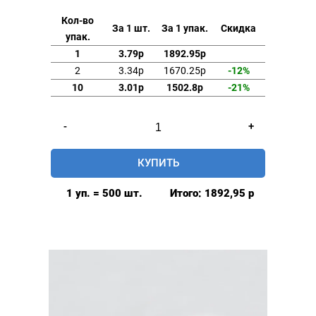
Кол-во
За 1 шт.
За 1 упак.
Скидка
упак.
1
3.79р
1892.95р
2
3.34р
1670.25р
-12%
10
3.01р
1502.8р
-21%
Количество
-
+
товара
Люверсы
КУПИТЬ
17мм
сталь
1 уп. = 500 шт.
Итого:
1892,95
р
цв.
оксид
500шт.