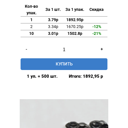
Кол-во
За 1 шт.
За 1 упак.
Скидка
упак.
1
3.79р
1892.95р
2
3.34р
1670.25р
-12%
10
3.01р
1502.8р
-21%
Количество
-
+
товара
Люверсы
КУПИТЬ
17мм
сталь
1 уп. = 500 шт.
Итого:
1892,95
р
цв.
т.никель
500шт.