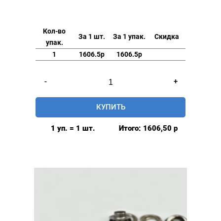
Кол-во
За 1 шт.
За 1 упак.
Скидка
упак.
1
1606.5р
1606.5р
Количество
-
+
товара
Люверсы
КУПИТЬ
стальные
17мм,
1 уп. = 1 шт.
Итого:
1606,50
р
уп.
500
шт,
цвет:
Никель