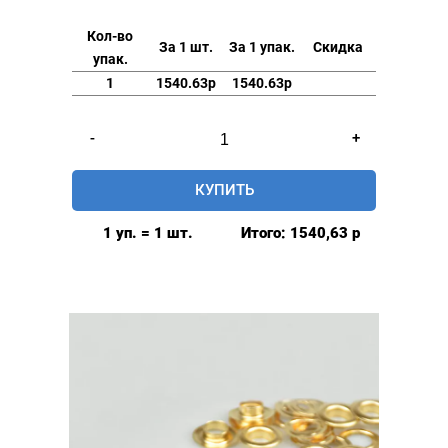
Кол-во
За 1 шт.
За 1 упак.
Скидка
упак.
1
1540.63р
1540.63р
Количество
-
+
товара
Люверсы
КУПИТЬ
стальные
17мм,
1 уп. = 1 шт.
Итого:
1540,63
р
уп.
500
шт,
цвет:
Антик