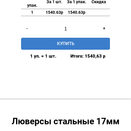
За 1 шт.
За 1 упак.
Скидка
упак.
1
1540.63р
1540.63р
Количество
-
+
товара
Люверсы
КУПИТЬ
стальные
17мм,
1 уп. = 1 шт.
Итого:
1540,63
р
уп.
500
шт,
цвет:
Золото
Люверсы стальные 17мм