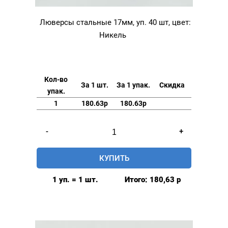
Люверсы стальные 17мм, уп. 40 шт, цвет:
Никель
Кол-во
За 1 шт.
За 1 упак.
Скидка
упак.
1
180.63р
180.63р
Количество
-
+
товара
Люверсы
КУПИТЬ
стальные
17мм,
1 уп. = 1 шт.
Итого:
180,63
р
уп.
40
шт,
цвет: