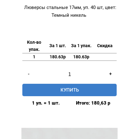
Люверсы стальные 17мм, уп. 40 шт, цвет:
Темный никель
Кол-во
За 1 шт.
За 1 упак.
Скидка
упак.
1
180.63р
180.63р
Количество
-
+
товара
Люверсы
КУПИТЬ
стальные
17мм,
1 уп. = 1 шт.
Итого:
180,63
р
уп.
40
шт,
цвет:
Темный