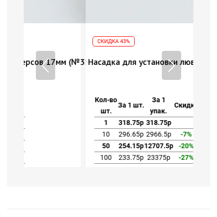
СКИДКА 43%
мм (№31)
Насадка для установки люверсов 17мм (№31)
Кол-во
За 1
За 1 шт.
Скидка
шт.
упак.
1
318.75р
318.75р
10
296.65р
2966.5р
-7%
50
254.15р
12707.5р
-20%
100
233.75р
23375р
-27%