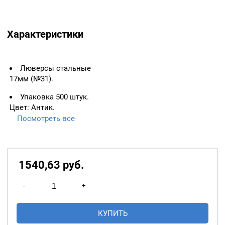
Характеристики
Люверсы стальные
17мм (№31).
Упаковка 500 штук.
Цвет: Антик.
Посмотреть все
ВАЖНО:
ЛЮВЕРСЫ
НЕОБХОДИМО ИЗМЕРЯТЬ
ПО ВНУТРЕННЕМУ
ДИАМЕТРУ.
1540,63
р
уб.
Основное назначение
Количество
люверсов
— укрепление
-
+
товара
краёв отверстий, в которые
Люверсы
продеваются верёвки,
КУПИТЬ
стальные
шнуры, тесьма, тросы и т.