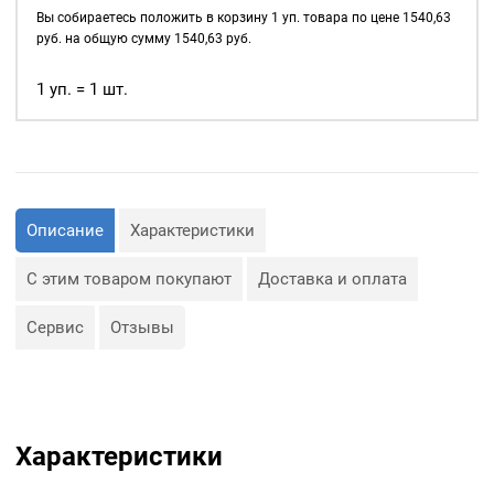
д., а также люверсы
17мм,
Вы собираетесь положить в корзину
1
уп. товара по цене
1540,63
используются для
уп.
руб. на общую сумму
1540,63
руб.
украшения изделия.
500
шт,
1 уп. = 1 шт.
Сфера применения
цвет:
люверсов очень обширная:
Антик
— Производство обуви и
одежды;
— Изготовление сумок;
— Крепление штор;
— Изготовление различных
Описание
Характеристики
объектов наружной
рекламы (баннеров);
— Изготовление
С этим товаром покупают
Доставка и оплата
туристического
снаряжения;
— Декор, творчество,
Сервис
Отзывы
полиграфия.
Характеристики