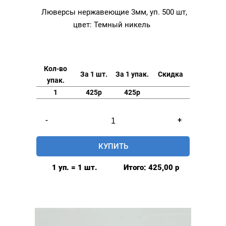
Люверсы нержавеющие 3мм, уп. 500 шт,
цвет: Темный никель
Кол-во
За 1 шт.
За 1 упак.
Скидка
упак.
1
425р
425р
Количество
-
+
товара
Люверсы
КУПИТЬ
нержавеющие
3мм,
1 уп. = 1 шт.
Итого:
425,00
р
уп.
500
шт,
цвет:
Темный