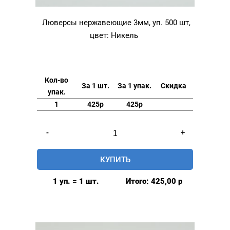
Люверсы нержавеющие 3мм, уп. 500 шт,
цвет: Никель
Кол-во
За 1 шт.
За 1 упак.
Скидка
упак.
1
425р
425р
Количество
-
+
товара
Люверсы
КУПИТЬ
нержавеющие
3мм,
1 уп. = 1 шт.
Итого:
425,00
р
уп.
500
шт,
цвет: